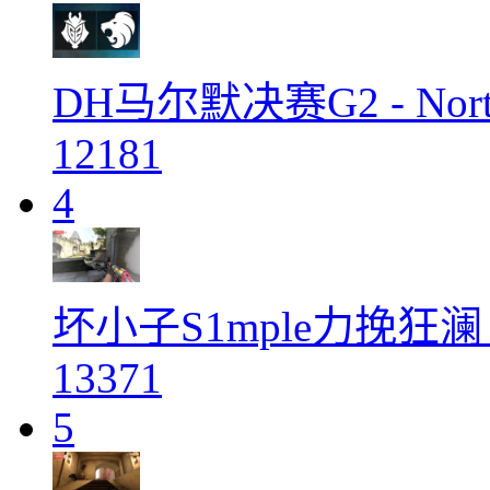
DH马尔默决赛G2 - Nort
12181
4
坏小子S1mple力挽狂澜 古
13371
5