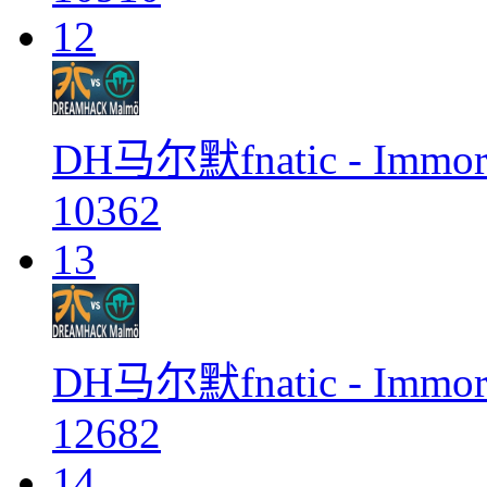
12
DH马尔默fnatic - Immor
10362
13
DH马尔默fnatic - Immor
12682
14