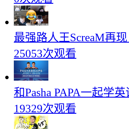
最强路人王ScreaM再
25053次观看
和Pasha PAPA一起
19329次观看