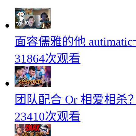
面容儒雅的他 autimati
31864次观看
团队配合 Or 相爱相杀？
23410次观看