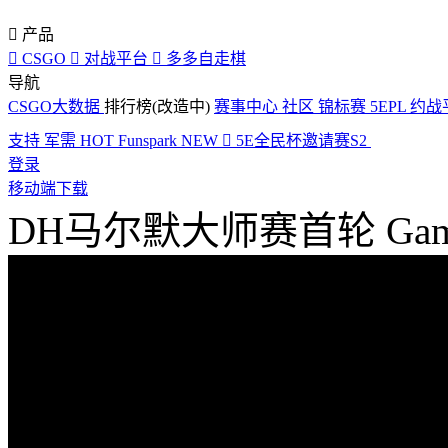

产品

CSGO

对战平台

多多自走棋
导航
CSGO大数据
排行榜(改造中)
赛事中心
社区
锦标赛
5EPL
约战
支持
军需
HOT
Funspark
NEW

5E全民杯邀请赛S2
登录
移动端下载
DH马尔默大师赛首轮 Gambi