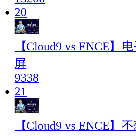
20
【Cloud9 vs EN
屏
9338
21
【Cloud9 vs ENC