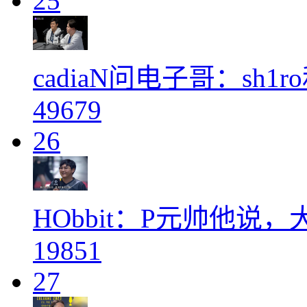
25
cadiaN问电子哥：sh1r
49679
26
HObbit：P元帅他说
19851
27