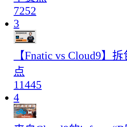
7252
3
【Fnatic vs Clo
点
11445
4