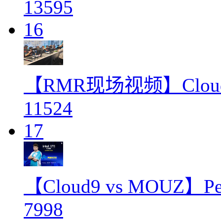
13595
16
【RMR现场视频】Clou
11524
17
【Cloud9 vs MOUZ】
7998