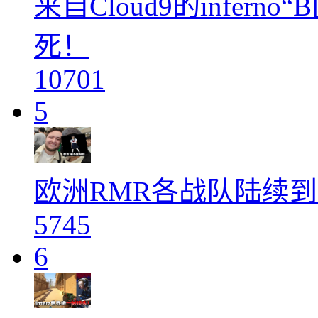
来自Cloud9的infer
死！
10701
5
欧洲RMR各战队陆续到达 
5745
6