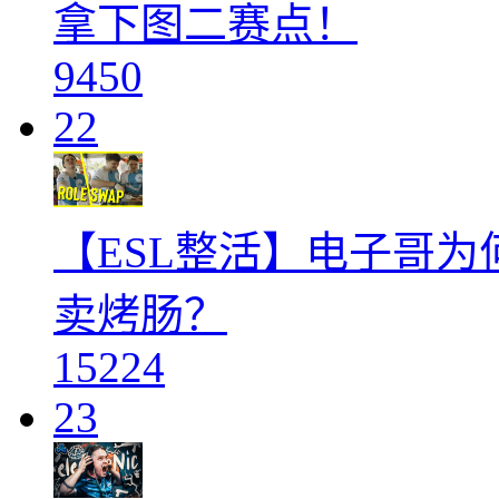
拿下图二赛点！
9450
22
【ESL整活】电子哥
卖烤肠？
15224
23