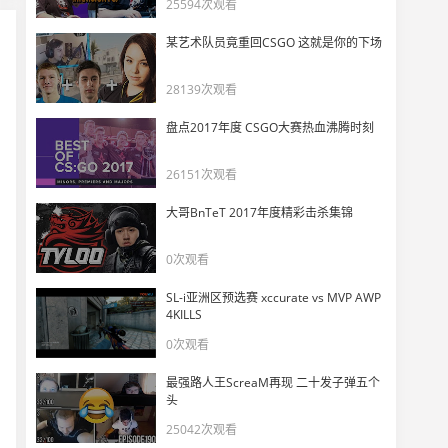
IEM卡托维兹：SK vs Gambit 地图一Inferno
25594次观看
11
10991
某艺术队员竟重回CSGO 这就是你的下场
又一个枪男 North新狙击手mertz高光时刻
28139次观看
12
11109
盘点2017年度 CSGO大赛热血沸腾时刻
ELEAGUE Major小组赛第二日 SK vs Mouz
13
26151次观看
11919
大哥BnTeT 2017年度精彩击杀集锦
2017年度人物 巴西教父FalleN精彩集锦
14
0次观看
15202
SL-i亚洲区预选赛 xccurate vs MVP AWP
热血再燃 盘点2017那些难忘的超级大赛
4KILLS
15
0次观看
12363
最强路人王ScreaM再现 二十发子弹五个
FaZe或是SK 谁是你心中的2017王者之师
头
16
12468
25042次观看