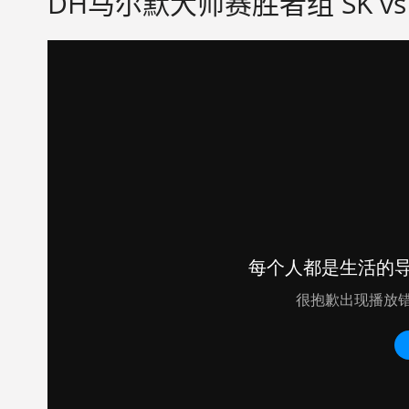
DH马尔默大师赛胜者组 SK vs No