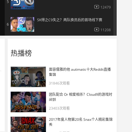
5
12479
SK得之C9失之？两队换员后的首场线下赛
6
11208
用心险恶杰克Yin？SK新阵首秀vsCloud9
7
热播榜
13364
FalleN的带领！当SK Gaming完成变阵后
面容儒雅的他 autimatic十大Reddit直播
8
集锦
12294
31846次观看
IEM卡托维兹：SK vs Gambit 地图三Train
9
团队配合 Or 相爱相杀？Cloud9的游戏时
11101
间到
23403次观看
IEM卡托维兹：SK vs Gambit 地图二Overpass
10
2017年度人物第20名 Snax个人精彩集锦
13186
秀