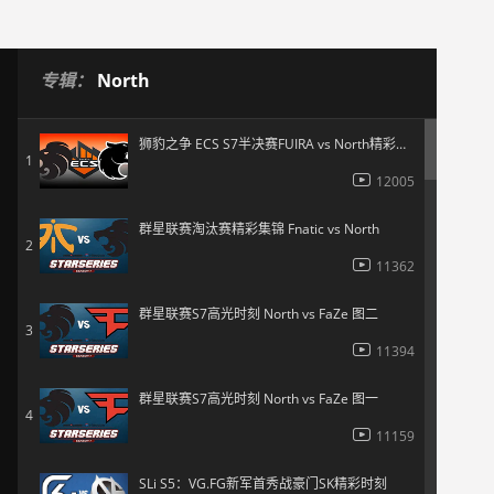
专辑：
North
狮豹之争 ECS S7半决赛FUIRA vs North精彩集锦
1
12005
群星联赛淘汰赛精彩集锦 Fnatic vs North
2
11362
群星联赛S7高光时刻 North vs FaZe 图二
3
11394
群星联赛S7高光时刻 North vs FaZe 图一
4
11159
SLi S5：VG.FG新军首秀战豪门SK精彩时刻