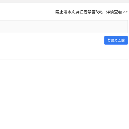
禁止灌水刷屏违者禁言3天，详情查看 >>
登录及回贴