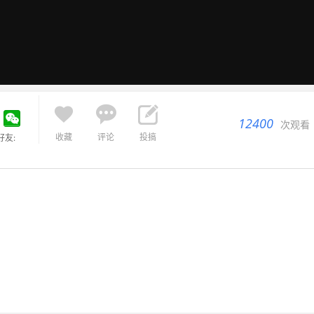



12400
次观看
收藏
评论
投搞
好友: