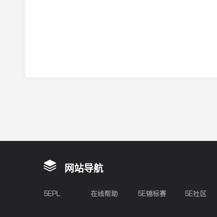
网站导航
5EPL
在线帮助
5E锦标赛
5E社区