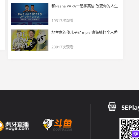
从默默无闻到世界舞台 巴西王朝的建立
和Pasha PAPA一起学英语 改变你的人生
17
14219
19317次观看
疯狂屠戮 当冷神Coldzera认真玩游戏时
地主家的傻儿子S1mple 疯狂搞怪个人秀
18
17881
23917次观看
年度选手coldzera 2017高光操作镜头TOP20
19
15907
巴西军团鸣金收兵 这是属于SK的2017年
20
14006
EPL S6 ： FaZe vs SK Mirage
5EPla
21
14833
ESL Pro S6总决赛 draken狙击1v4翻盘SK
22
15109