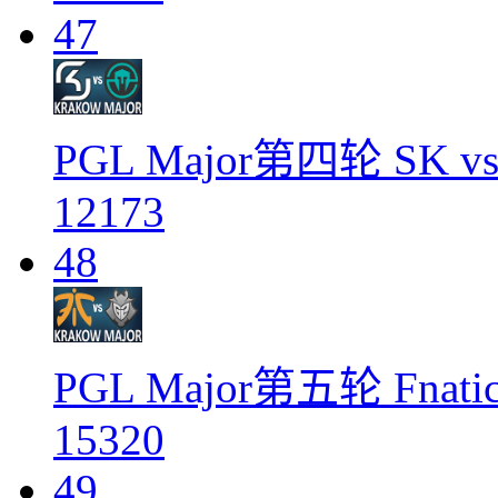
47
PGL Major第四轮 SK vs 
12173
48
PGL Major第五轮 Fnatic
15320
49