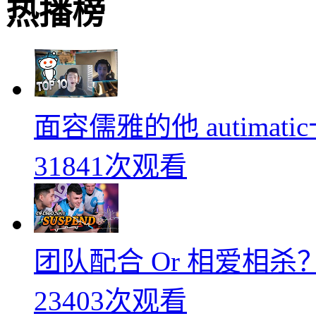
热播榜
面容儒雅的他 autimati
31841次观看
团队配合 Or 相爱相杀？
23403次观看