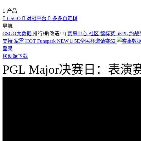

产品

CSGO

对战平台

多多自走棋
导航
CSGO大数据
排行榜(改造中)
赛事中心
社区
锦标赛
5EPL
约战
支持
军需
HOT
Funspark
NEW

5E全民杯邀请赛S2
登录
移动端下载
PGL Major决赛日：表