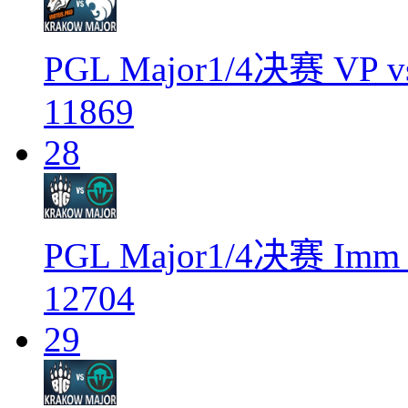
PGL Major1/4决赛 VP v
11869
28
PGL Major1/4决赛 Imm
12704
29