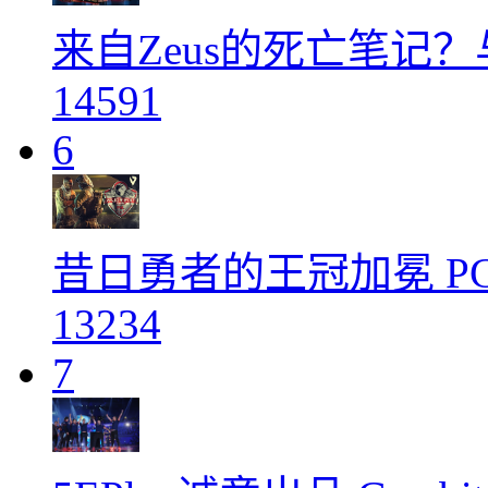
来自Zeus的死亡笔记？与
14591
6
昔日勇者的王冠加冕 PGL
13234
7