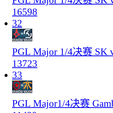
16598
32
PGL Major 1/4决赛 SK v
13723
33
PGL Major1/4决赛 Gamb