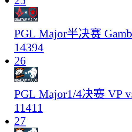
25
PGL Major半决赛 Gambit
14394
26
PGL Major1/4决赛 VP v
11411
27