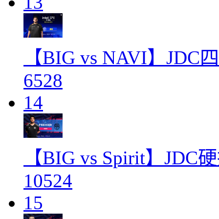
13
【BIG vs NAVI】J
6528
14
【BIG vs Spirit】
10524
15