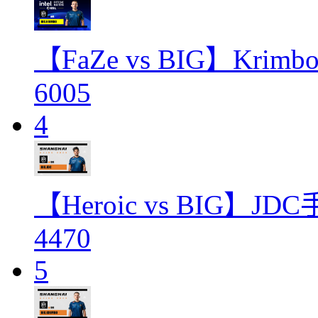
【FaZe vs BIG】Kr
6005
4
【Heroic vs BIG】J
4470
5