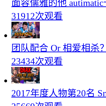
面容儒雅的他 autimati
31912次观看
团队配合 Or 相爱相杀？
23434次观看
2017年度人物第20名 