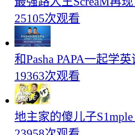
最强路人王ScreaM再
25105次观看
和Pasha PAPA一起
19363次观看
地主家的傻儿子S1mpl
23958次观看