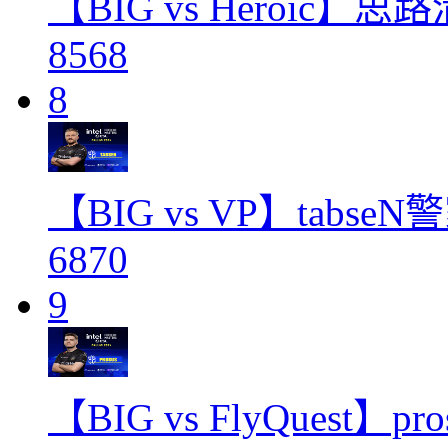
【BIG vs Heroic】
8568
8
【BIG vs VP】tab
6870
9
【BIG vs FlyQues