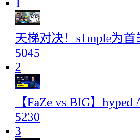
1
天梯对决！s1mple为首
5045
2
【FaZe vs BIG】h
5230
3