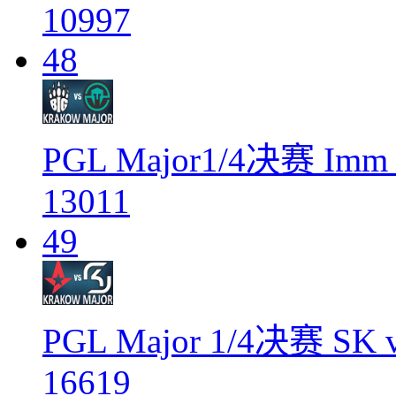
10997
48
PGL Major1/4决赛 Imm
13011
49
PGL Major 1/4决赛 SK v
16619