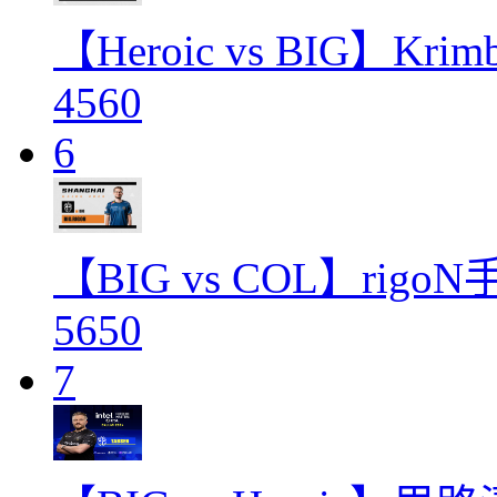
【Heroic vs BIG】
4560
6
【BIG vs COL】rig
5650
7