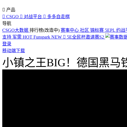

产品

CSGO

对战平台

多多自走棋
导航
CSGO大数据
排行榜(改造中)
赛事中心
社区
锦标赛
5EPL
约战
支持
军需
HOT
Funspark
NEW

5E全民杯邀请赛S2
登录
移动端下载
小镇之王BIG！德国黑马