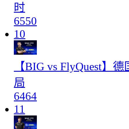
时
6550
10
【BIG vs FlyQues
局
6464
11