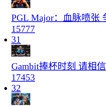
PGL Major：血脉喷
15777
31
Gambit捧杯时刻 请
17453
32