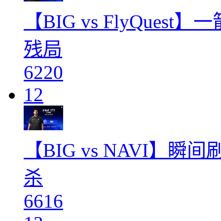
【BIG vs FlyQues
残局
6220
12
【BIG vs NAVI】
杀
6616