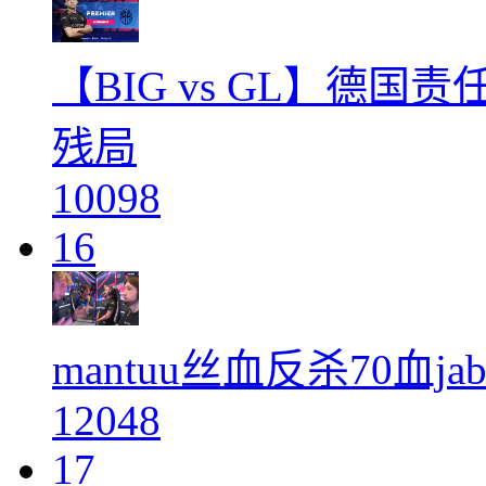
【BIG vs GL】德国责
残局
10098
16
mantuu丝血反杀70血jab
12048
17