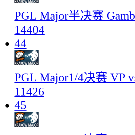
PGL Major半决赛 Gambit
14404
44
PGL Major1/4决赛 VP v
11426
45