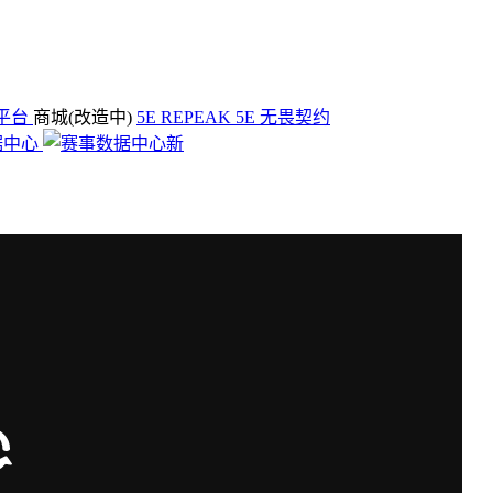
平台
商城(改造中)
5E REPEAK
5E 无畏契约