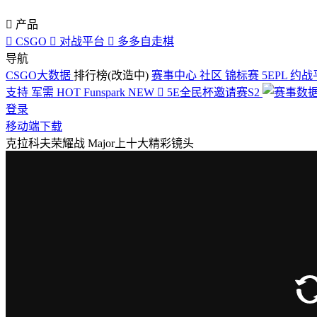

产品

CSGO

对战平台

多多自走棋
导航
CSGO大数据
排行榜(改造中)
赛事中心
社区
锦标赛
5EPL
约战
支持
军需
HOT
Funspark
NEW

5E全民杯邀请赛S2
登录
移动端下载
克拉科夫荣耀战 Major上十大精彩镜头