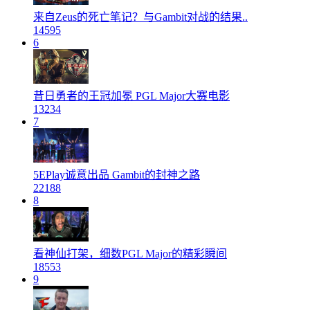
来自Zeus的死亡笔记？与Gambit对战的结果..
14595
6
昔日勇者的王冠加冕 PGL Major大赛电影
13234
7
5EPlay诚意出品 Gambit的封神之路
22188
8
看神仙打架，细数PGL Major的精彩瞬间
18553
9