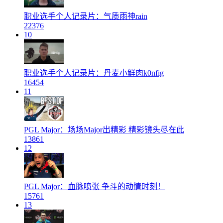
职业选手个人记录片：气质雨神rain
22376
10
职业选手个人记录片：丹麦小鲜肉k0nfig
16454
11
PGL Major：场场Major出精彩 精彩镜头尽在此
13861
12
PGL Major：血脉喷张 争斗的动情时刻！
15761
13