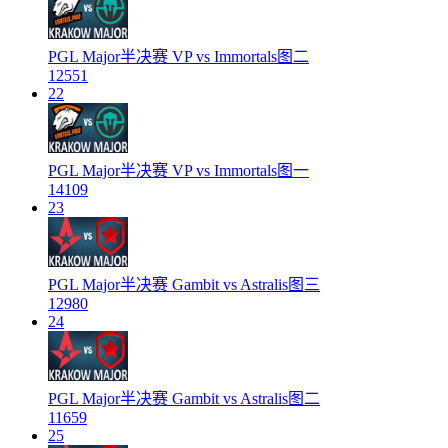
PGL Major半决赛 VP vs Immortals图二
12551
22
PGL Major半决赛 VP vs Immortals图一
14109
23
PGL Major半决赛 Gambit vs Astralis图三
12980
24
PGL Major半决赛 Gambit vs Astralis图二
11659
25