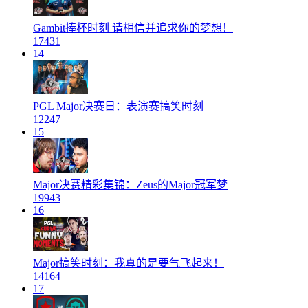
Gambit捧杯时刻 请相信并追求你的梦想！
17431
14
PGL Major决赛日：表演赛搞笑时刻
12247
15
Major决赛精彩集锦：Zeus的Major冠军梦
19943
16
Major搞笑时刻：我真的是要气飞起来！
14164
17