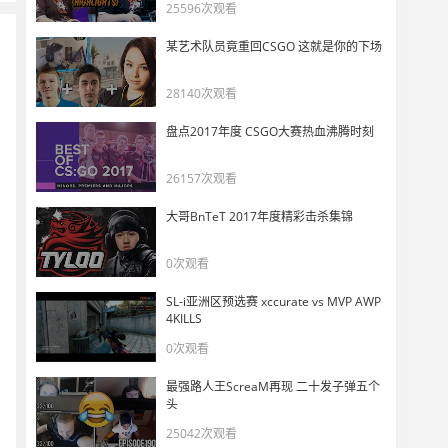
25596次观看
某艺术队员竟重回CSGO 这就是你的下场
28140次观看
盘点2017年度 CSGO大赛热血沸腾时刻
26157次观看
大哥BnTeT 2017年度精彩击杀集锦
0次观看
SL-i亚洲区预选赛 xccurate vs MVP AWP
4KILLS
0次观看
最强路人王ScreaM再现 二十发子弹五个
头
25042次观看