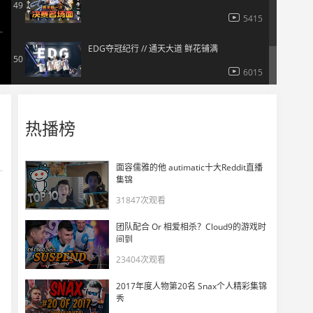
49
5415
EDG夺冠纪行 // 通天大道 鲜花铺满
50
6015
热播榜
面容儒雅的他 autimatic十大Reddit直播
集锦
31847次观看
团队配合 Or 相爱相杀？Cloud9的游戏时
间到
23404次观看
2017年度人物第20名 Snax个人精彩集锦
秀