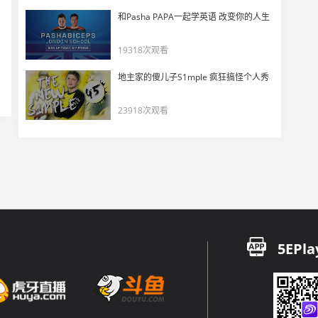
和Pasha PAPA一起学英语 改变你的人生
19318次观看
地主家的傻儿子S1mple 疯狂搞怪个人秀
23918次观看
5EPla