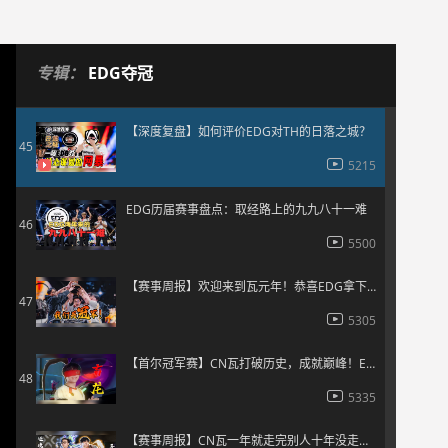
5300
【解说视角】大东彦：这次冠军赛谁厉害？VCT队伍的上限问题
44
专辑：
EDG夺冠
6000
【深度复盘】如何评价EDG对TH的日落之城？
45
5215
EDG历届赛事盘点：取经路上的九九八十一难
46
5500
【赛事周报】欢迎来到瓦元年！恭喜EDG拿下首尔冠军赛冠军！
47
5305
【首尔冠军赛】CN瓦打破历史，成就巅峰！EDG就是最牛的！
48
5335
【赛事周报】CN瓦一年就走完别人十年没走完的路，未来可期！