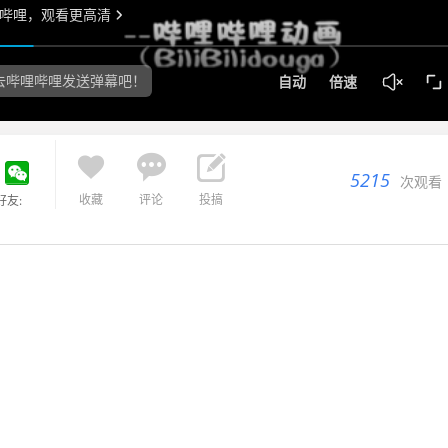



5215
次观看
收藏
评论
投搞
好友: