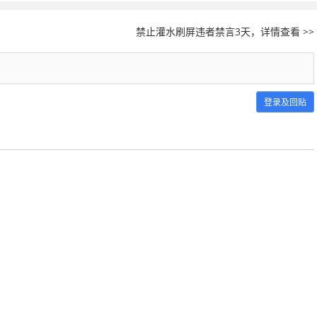
禁止灌水刷屏违者禁言3天，详情查看 >>
登录及回贴