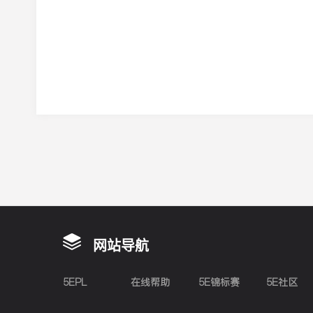
网站导航
5EPL
在线帮助
5E锦标赛
5E社区