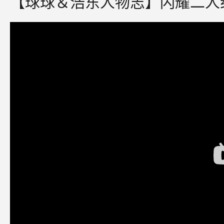
【球球＆浩东人物志】闪耀二人