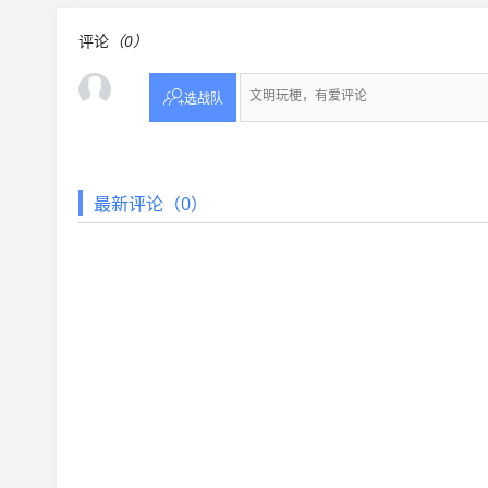
评论
（0）

选战队
最新评论（0）