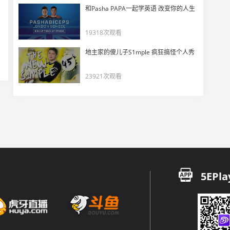
和Pasha PAPA一起学英语 改变你的人生
ESL One 科隆：C9 vs Astralis
40
9590
19318次观看
ESL One 科隆：NaVi vs G2
地主家的傻儿子S1mple 疯狂搞怪个人秀
41
10276
23921次观看
ESL One 科隆：Fnatic vs North
42
9286
ESL One 科隆：C9 vs Astralis
43
9508
ESL One 科隆：mouz vs Gambit
5EPla
44
9416
ESL One 科隆：C9 vs NiP
45
11808