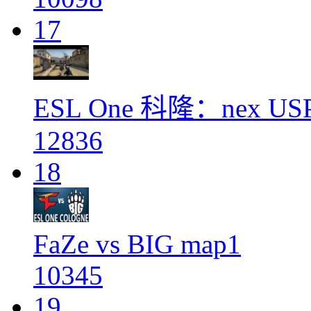
17
ESL One 科隆：nex 
12836
18
FaZe vs BIG map1
10345
19