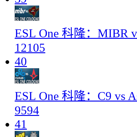
ESL One 科隆：MIBR vs
12105
40
ESL One 科隆：C9 vs Ast
9594
41