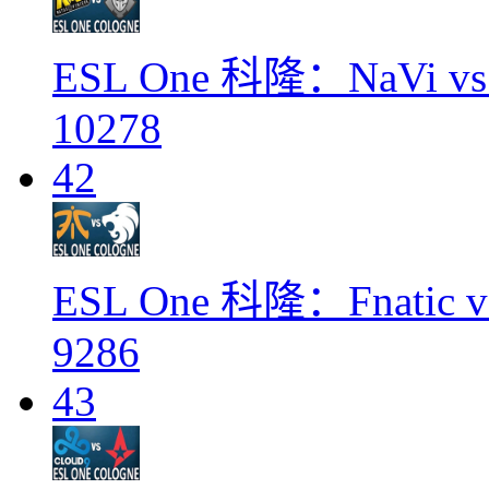
ESL One 科隆：NaVi vs
10278
42
ESL One 科隆：Fnatic vs
9286
43