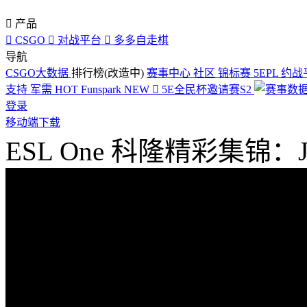

产品

CSGO

对战平台

多多自走棋
导航
CSGO大数据
排行榜(改造中)
赛事中心
社区
锦标赛
5EPL
约战
支持
军需
HOT
Funspark
NEW

5E全民杯邀请赛S2
登录
移动端下载
ESL One 科隆精彩集锦