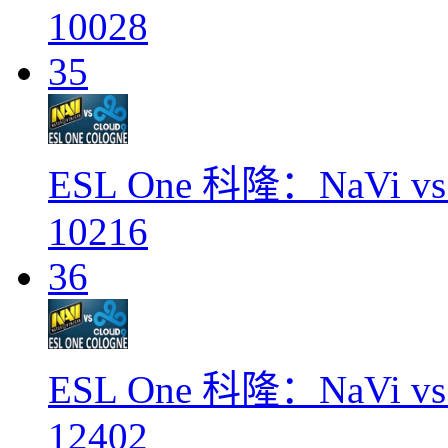
10028
35
ESL One 科隆：NaVi vs
10216
36
ESL One 科隆：NaVi vs
12402