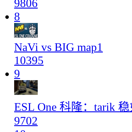
9806
8
NaVi vs BIG map1
10395
9
ESL One 科隆：tari
9702