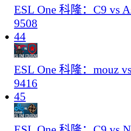
ESL One 科隆：C9 vs Ast
9508
44
ESL One 科隆：mouz vs
9416
45
ESL One 科隆：C9 vs N