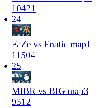
10421
24
FaZe vs Fnatic map1
11504
25
MIBR vs BIG map3
9312