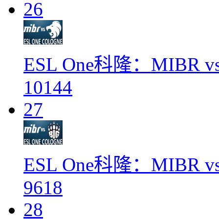
26
ESL One科隆：MIBR vs
10144
27
ESL One科隆：MIBR vs
9618
28