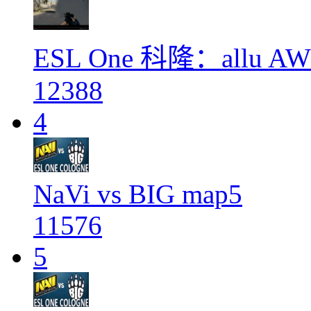
ESL One 科隆：allu A
12388
4
NaVi vs BIG map5
11576
5