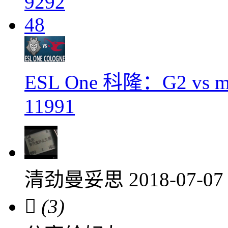
9292
48
ESL One 科隆：G2 vs m
11991
清劲曼妥思
2018-07-07

(3)