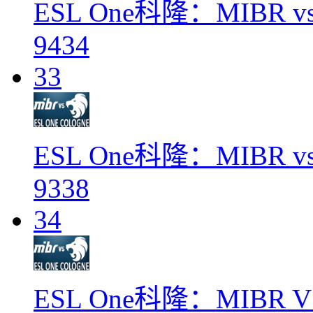
ESL One科隆：MIBR vs 
9434
33
ESL One科隆：MIBR vs 
9338
34
ESL One科隆：MIBR VS 