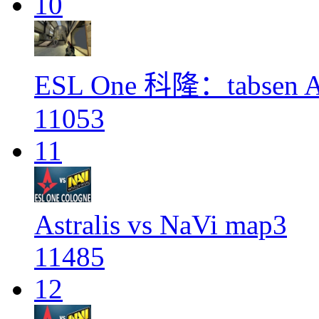
10
ESL One 科隆：tabsen
11053
11
Astralis vs NaVi map3
11485
12