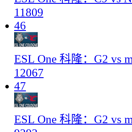
11809
46
ESL One 科隆：G2 vs m
12067
47
ESL One 科隆：G2 vs m