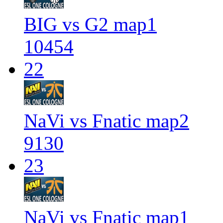
BIG vs G2 map1
10454
22
NaVi vs Fnatic map2
9130
23
NaVi vs Fnatic map1