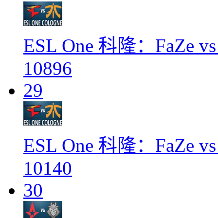
ESL One 科隆：FaZe vs 
10896
29
ESL One 科隆：FaZe vs 
10140
30