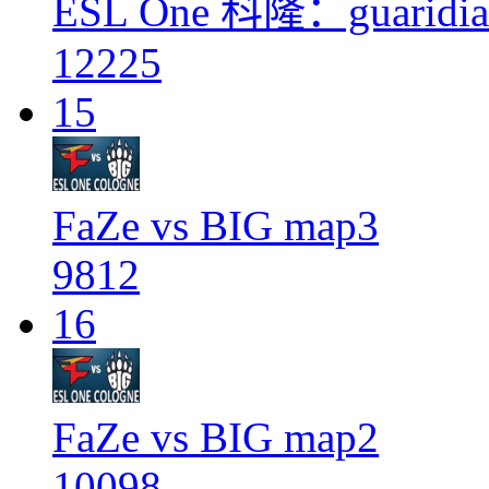
ESL One 科隆：guarid
12225
15
FaZe vs BIG map3
9812
16
FaZe vs BIG map2
10098