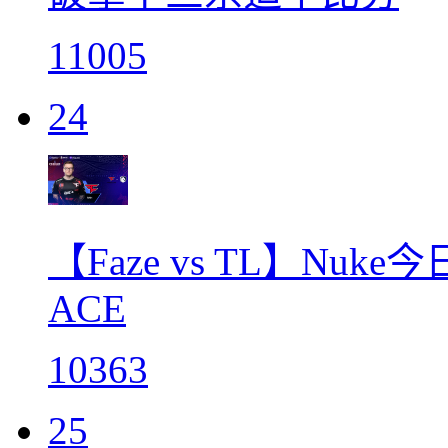
11005
24
【Faze vs TL】Nu
ACE
10363
25