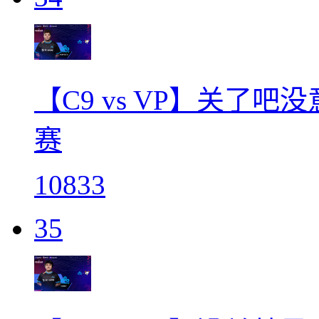
【C9 vs VP】关了吧没
赛
10833
35