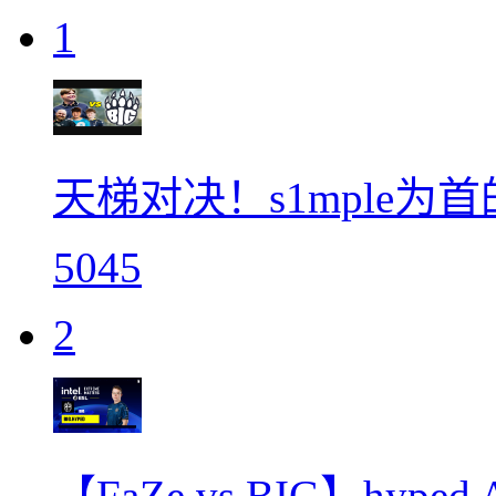
1
天梯对决！s1mple为首
5045
2
【FaZe vs BIG】h