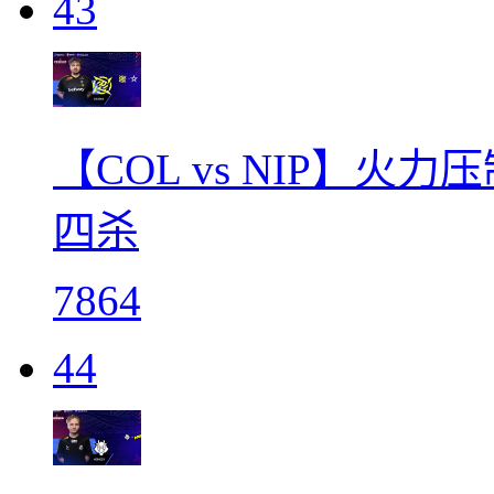
43
【COL vs NIP】火
四杀
7864
44