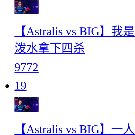
【Astralis vs BIG
泼水拿下四杀
9772
19
【Astralis vs BI