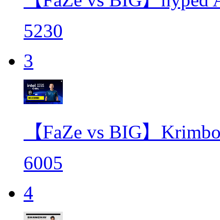
5230
3
【FaZe vs BIG】Kr
6005
4