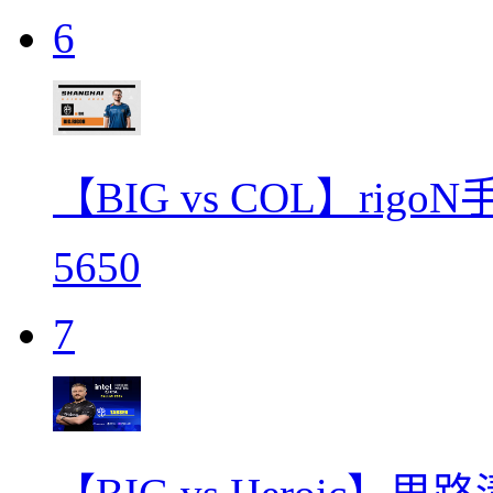
6
【BIG vs COL】rig
5650
7