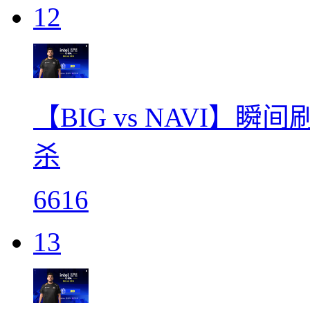
12
【BIG vs NAVI】
杀
6616
13