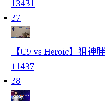
13431
37
【C9 vs Heroic】
11437
38