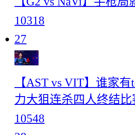
【G2 vs NaVi】手
10318
27
【AST vs VIT】谁家
力大狙连杀四人终结比
10548