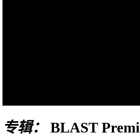
专辑：
BLAST Prem