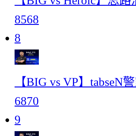
【BIG vs Heroic】
8568
8
【BIG vs VP】tab
6870
9