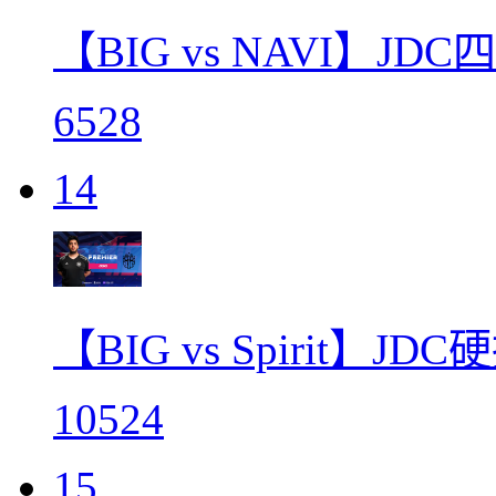
【BIG vs NAVI】J
6528
14
【BIG vs Spirit】
10524
15