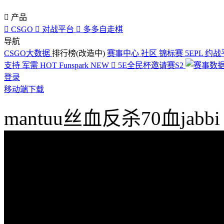

产品

CSGO

对战平台

多多自走棋
导航
CSGO大数据
排行榜(改造中)
赛事中心
社区
锦标赛
5EPL
约战
支持
军需
HOT
Funspark
NEW

5E全民杯邀请赛S2
登录
移动端下载
mantuu丝血反杀70血jabbi