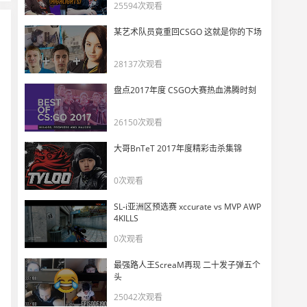
EPL S12：BIG vs NaVi全场精彩集锦
25594次观看
47
30521
某艺术队员竟重回CSGO 这就是你的下场
EPL S12欧洲区：Astralis vs FaZe高光时刻
28137次观看
48
62389
盘点2017年度 CSGO大赛热血沸腾时刻
EPL S12欧洲区：Heroic vs AGO高光集锦
49
26150次观看
7164
大哥BnTeT 2017年度精彩击杀集锦
EPL S12欧洲区：NaVi vs ENCE高光集锦
50
0次观看
19099
SL-i亚洲区预选赛 xccurate vs MVP AWP
4KILLS
0次观看
最强路人王ScreaM再现 二十发子弹五个
头
25042次观看