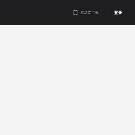
EPL S12欧洲区：NaVi vs OG高光集锦
登录
移动端下载
30
9772
EPL S12欧洲区：ENCE vs AGO高光集锦
31
6914
EPL S12：FaZe vs Vitality全场精彩集锦
32
43784
EPL S12欧洲区：Complexity vs Fnatic高光集锦
33
12073
EPL S12欧洲区：Astralis vs Mouz高光集锦
34
27990
EPL S12欧洲区：NiP vs Spirit高光集锦
35