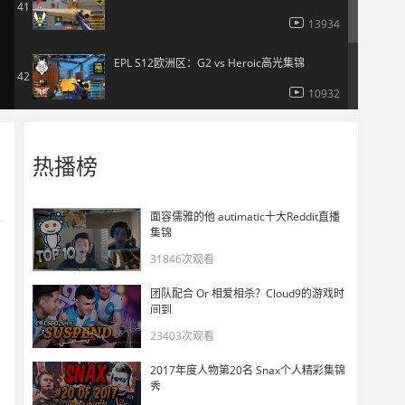
41
13934
EPL S12欧洲区：G2 vs Heroic高光集锦
42
10932
EPL S12欧洲区：FaZe vs Fnatic高光集锦
43
热播榜
8974
EPL S12欧洲区：ENCE vs GODSENT高光集锦
44
面容儒雅的他 autimatic十大Reddit直播
集锦
7898
31846次观看
EPL S12：实力差距 两图碾压 OG vs AGO
45
团队配合 Or 相爱相杀？Cloud9的游戏时
10833
间到
23403次观看
EPL S12：峰回路转 Vitality vs Spirit
46
2017年度人物第20名 Snax个人精彩集锦
7934
秀