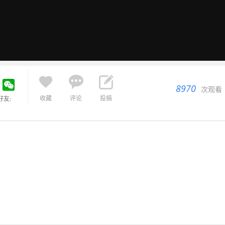



8970
次观看
收藏
评论
投搞
好友: