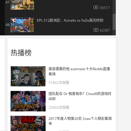
47
30517
EPL S12欧洲区：Astralis vs FaZe高光时刻
48
62387
EPL S12欧洲区：Heroic vs AGO高光集锦
49
热播榜
7164
EPL S12欧洲区：NaVi vs ENCE高光集锦
面容儒雅的他 autimatic十大Reddit直播
50
集锦
19098
31842次观看
团队配合 Or 相爱相杀？Cloud9的游戏时
间到
23403次观看
2017年度人物第20名 Snax个人精彩集锦
秀