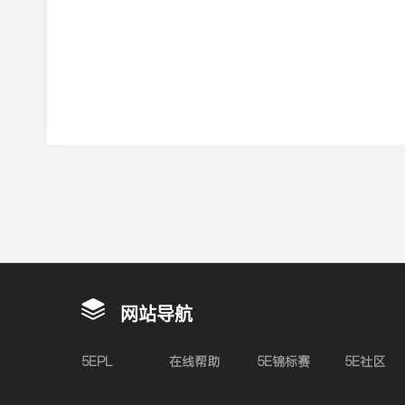
网站导航
5EPL
在线帮助
5E锦标赛
5E社区