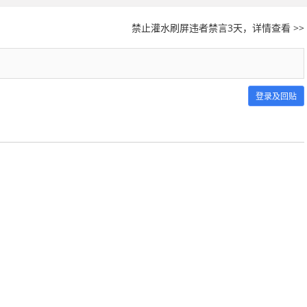
禁止灌水刷屏违者禁言3天，详情查看 >>
登录及回贴