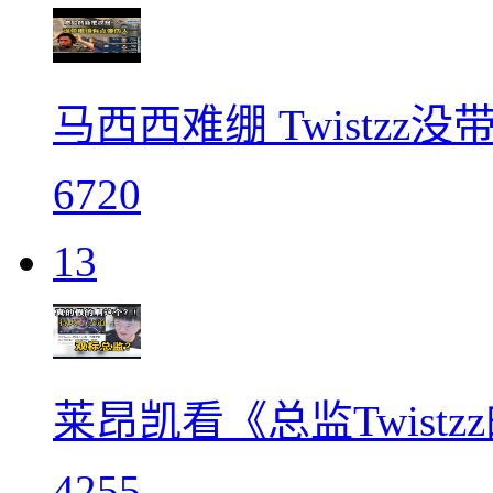
马西西难绷 Twistz
6720
13
莱昂凯看《总监Twist
4255