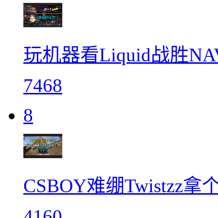
玩机器看Liquid战胜N
7468
8
CSBOY难绷Twistz
4160