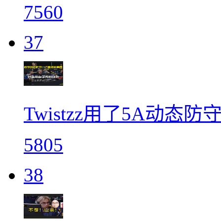
7560
37
Twistzz用了5A动
5805
38