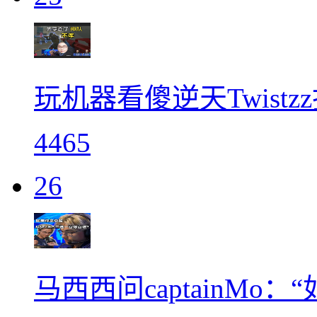
玩机器看傻逆天Twist
4465
26
马西西问captainMo：“