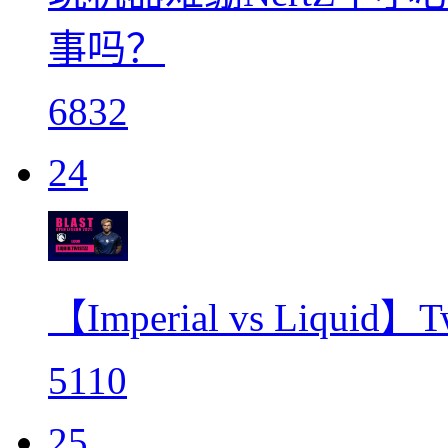
事吗？
6832
24
【Imperial vs Liqu
5110
25