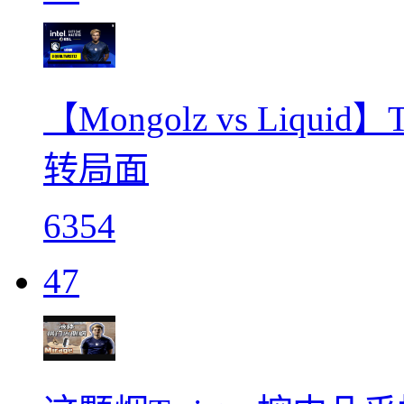
【Mongolz vs Liqu
转局面
6354
47