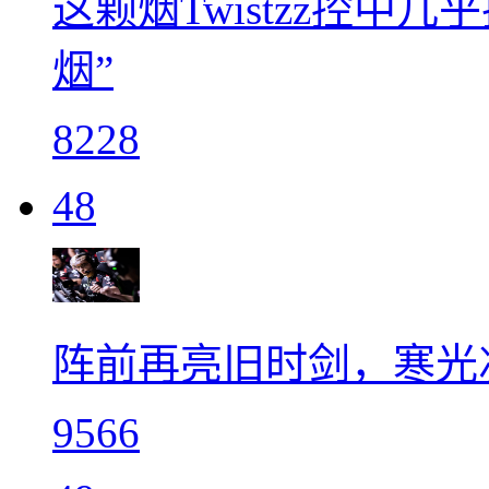
这颗烟Twistzz控中几
烟”
8228
48
阵前再亮旧时剑，寒光
9566