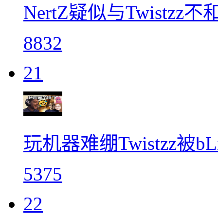
NertZ疑似与Twistzz不
8832
21
玩机器难绷Twistzz被b
5375
22