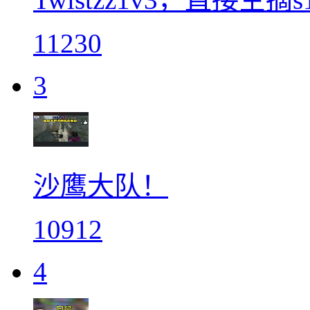
11230
3
沙鹰大队！
10912
4