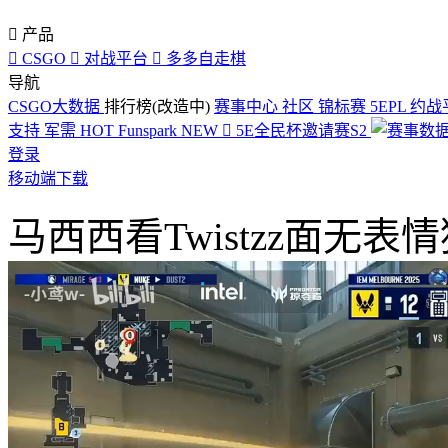

产品

CSGO

对战平台

多多自走棋
导航
CSGO大数据
排行榜(改造中)
赛事中心
社区
锦标赛
5EPL
约战
支持
军需
HOT
Funspark
NEW

5E全民杯邀请赛S2
登录
移动端下载
马西西看Twistzz面无表情