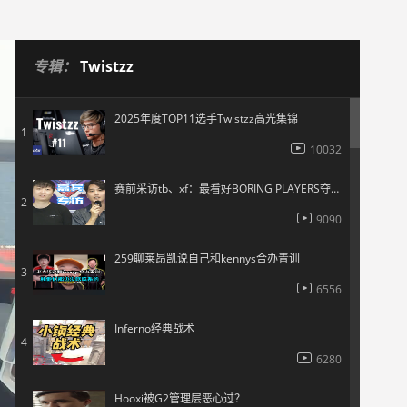
专辑：
Twistzz
2025年度TOP11选手Twistzz高光集锦
1
10032
赛前采访tb、xf：最看好BORING PLAYERS夺冠 另外AI个人实力很强
2
9090
259聊莱昂凯说自己和kennys合办青训
3
6556
Inferno经典战术
4
6280
Hooxi被G2管理层恶心过？