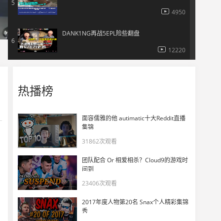
5
4950
DANK1NG再战5EPL险些翻盘
6
12220
直播效果爆炸！游戏中途学道具？
7
热播榜
7992
DANK1NG神了，背身USP 12发中1！
8
面容儒雅的他 autimatic十大Reddit直播
9296
集锦
31862次观看
这是我玩CS以来见过最有意识的打法！
9
团队配合 Or 相爱相杀？Cloud9的游戏时
5630
间到
23406次观看
开了就是开了？ZywOo VAC操作看呆CSBOY
10
2017年度人物第20名 Snax个人精彩集锦
5140
秀