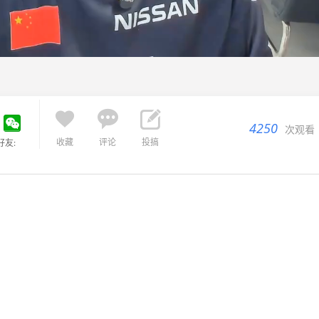



4250
次观看
收藏
评论
投搞
好友: