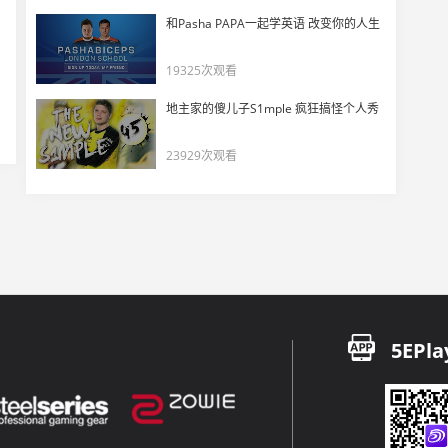
s1mple首秀图一数据17-18中规中矩
和Pasha PAPA一起学英语 改变你的人生
17
6498
19325次观看
玩机器看saadzin打Vitality连拿两个残局！
地主家的傻儿子S1mple 疯狂搞怪个人秀
18
5445
23929次观看
沙鹰大队！
19
10909
DANK1NG看PGL阿斯塔纳数据雷达图！
20
5845
玩机器聊之前Twistzz看到FaZe的手套就知道是哪个选手
21
5EPla
9224
CSBOY看傻G2逆天战术super G2
22
5880