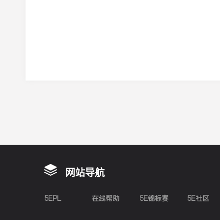
网站导航
5EPL
在线帮助
5E锦标赛
5E社区