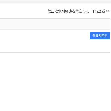
禁止灌水刷屏违者禁言3天，详情查看 >>
登录及回贴