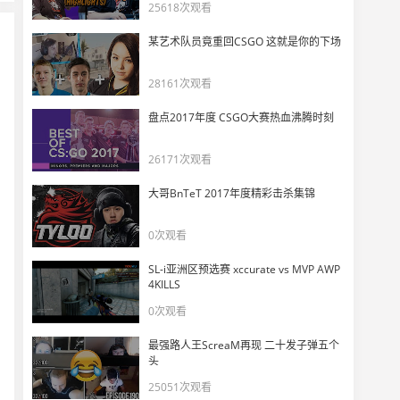
CS2但童年武器
25618次观看
11
5675
某艺术队员竟重回CSGO 这就是你的下场
Falcons被连追11分翻盘直接崩溃了！
28161次观看
12
6740
盘点2017年度 CSGO大赛热血沸腾时刻
DANK1NG预言Falcons被追入加时！
13
26171次观看
5285
大哥BnTeT 2017年度精彩击杀集锦
玩机器看s1mple拿下CS2BO3首胜！
14
0次观看
9668
SL-i亚洲区预选赛 xccurate vs MVP AWP
HEXT再现“NiKo hello”后一分不拿直接结束图一
4KILLS
15
5960
0次观看
最强路人王ScreaM再现 二十发子弹五个
Twistzz1v3，直接空摘s1mple！
16
头
11220
25051次观看