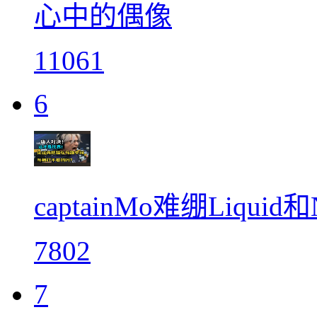
心中的偶像
11061
6
captainMo难绷Liq
7802
7