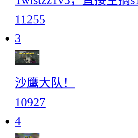
11255
3
沙鹰大队！
10927
4