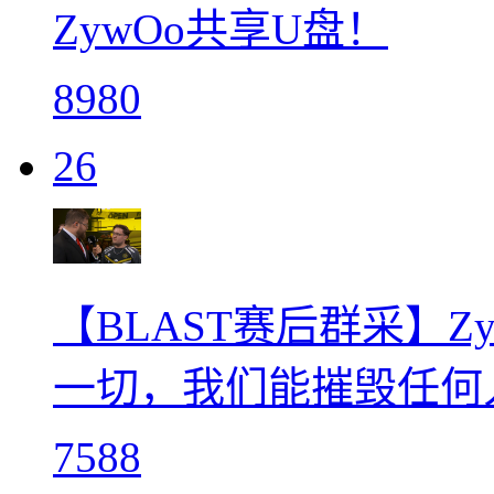
ZywOo共享U盘！
8980
26
【BLAST赛后群采】
一切，我们能摧毁任何
7588