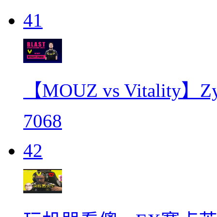
41
【MOUZ vs Vitalit
7068
42