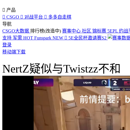

产品

CSGO

对战平台

多多自走棋
导航
CSGO大数据
排行榜(改造中)
赛事中心
社区
锦标赛
5EPL
约战
支持
军需
HOT
Funspark
NEW

5E全民杯邀请赛S2
登录
移动端下载
NertZ疑似与Twistzz不和