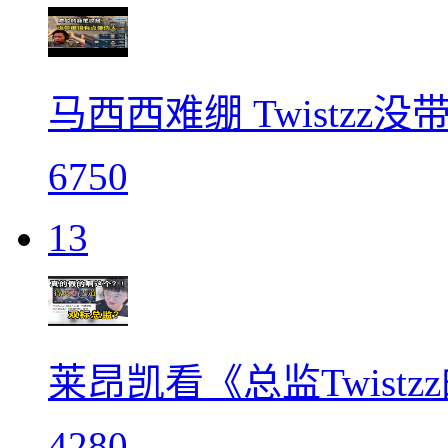
马西西难绷 Twistz
6750
13
莱昂凯看《总监Twist
4280