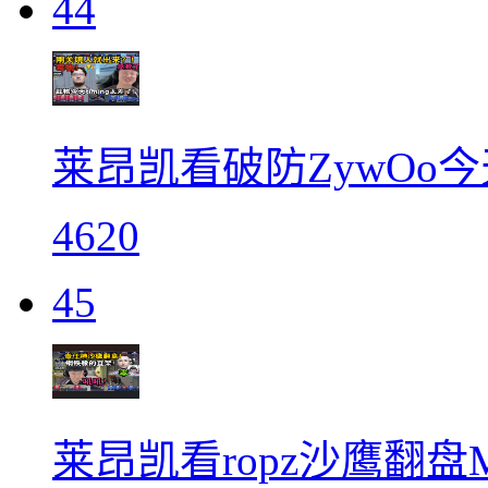
44
莱昂凯看破防ZywOo今天
4620
45
莱昂凯看ropz沙鹰翻盘