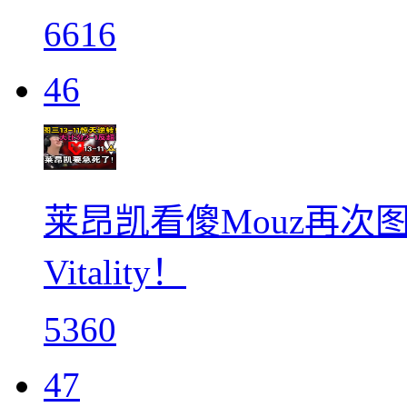
6616
46
莱昂凯看傻Mouz再次图
Vitality！
5360
47