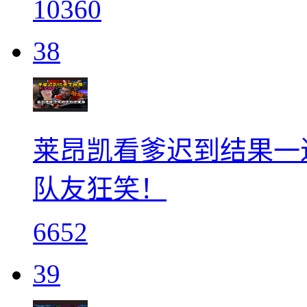
10360
38
莱昂凯看爹迟到结果一进来
队友狂笑！
6652
39