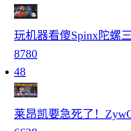
玩机器看傻Spinx陀螺
8780
48
莱昂凯要急死了！ZywO