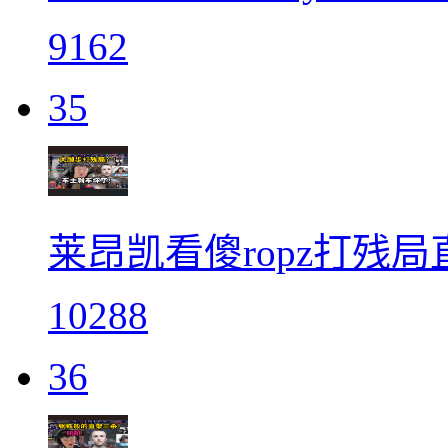
9162
35
莱昂凯看傻ropz打残
10288
36