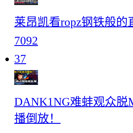
莱昂凯看ropz钢铁般
7092
37
DANK1NG难蚌观众脱Mo
播倒放！