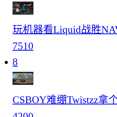
玩机器看Liquid战胜N
7510
8
CSBOY难绷Twistz
4200