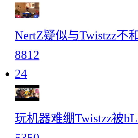
NertZ疑似与Twistzz不
8812
24
玩机器难绷Twistzz被b
5350