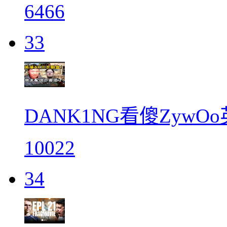
6466
33
DANK1NG看傻Zyw
10022
34