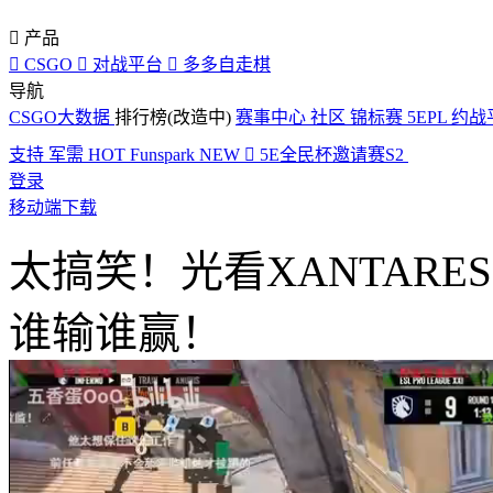

产品

CSGO

对战平台

多多自走棋
导航
CSGO大数据
排行榜(改造中)
赛事中心
社区
锦标赛
5EPL
约战
支持
军需
HOT
Funspark
NEW

5E全民杯邀请赛S2
登录
移动端下载
太搞笑！光看XANTARES
谁输谁赢！