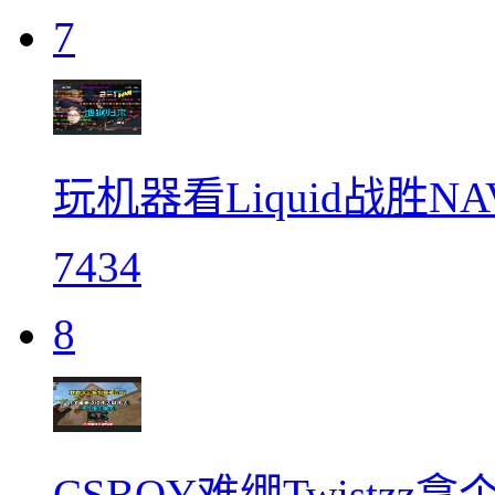
7
玩机器看Liquid战胜N
7434
8
CSBOY难绷Twistz