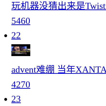
玩机器没猜出来是Twis
5460
22
advent难绷 当年XAN
4270
23