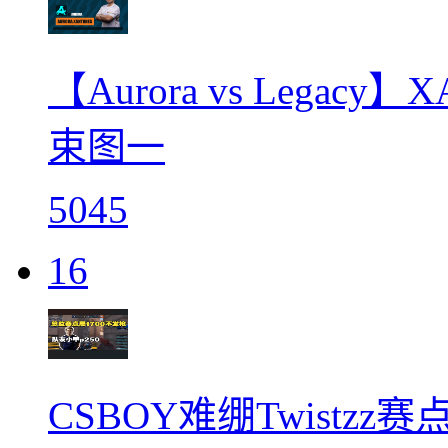
【Aurora vs Legac
束图一
5045
16
CSBOY难绷Twistzz