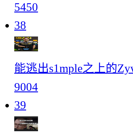
5450
38
能逃出s1mple之上的Z
9004
39