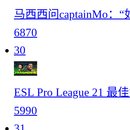
马西西问captainMo：“
6870
30
ESL Pro League 21
5990
31