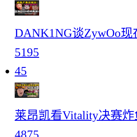
DANK1NG谈ZywOo现
5195
45
莱昂凯看Vitality决赛
4875