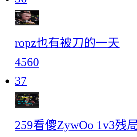
ropz也有被刀的一天
4560
37
259看傻ZywOo 1v