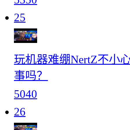
25
玩机器难绷NertZ不小心
事吗？
5040
26