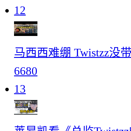
12
马西西难绷 Twistz
6680
13