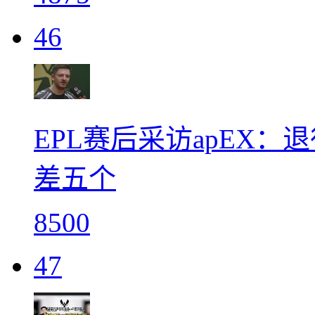
46
EPL赛后采访apEX
差五个
8500
47