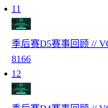
11
季后赛D5赛事回顾 // 
8166
12