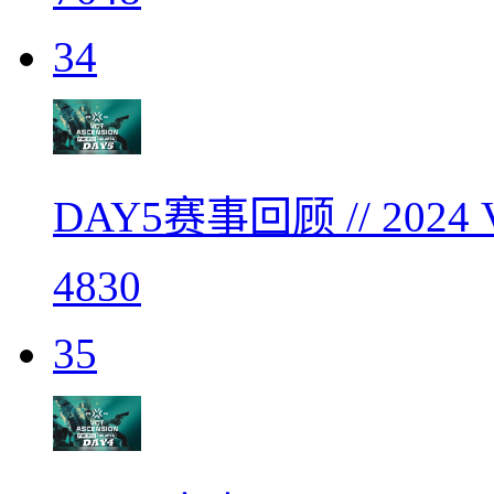
34
DAY5赛事回顾 // 20
4830
35