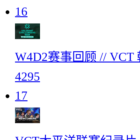
16
W4D2赛事回顾 // V
4295
17