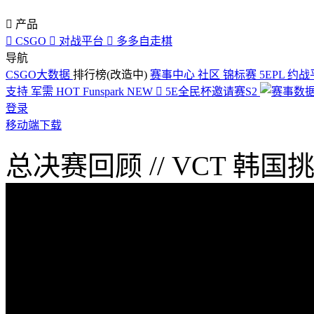

产品

CSGO

对战平台

多多自走棋
导航
CSGO大数据
排行榜(改造中)
赛事中心
社区
锦标赛
5EPL
约战
支持
军需
HOT
Funspark
NEW

5E全民杯邀请赛S2
登录
移动端下载
总决赛回顾 // VCT 韩