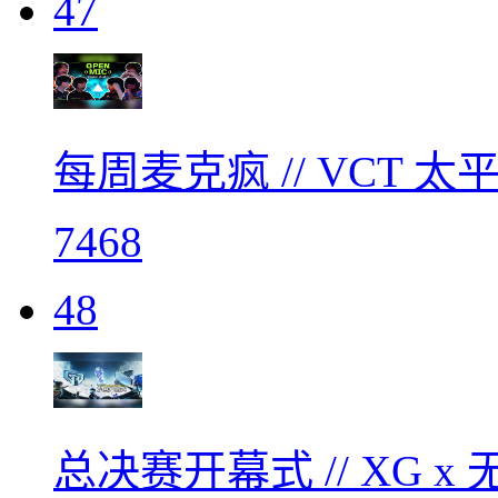
47
每周麦克疯 // VCT
7468
48
总决赛开幕式 // XG x