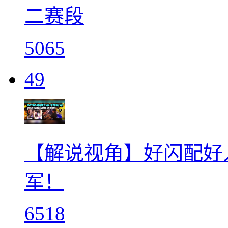
二赛段
5065
49
【解说视角】好闪配好
军！
6518