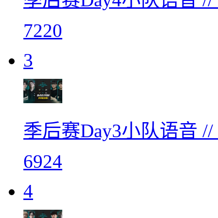
7220
3
季后赛Day3小队语音 /
6924
4