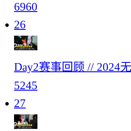
6960
26
Day2赛事回顾 // 2
5245
27