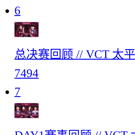
6
总决赛回顾 // VCT
7494
7