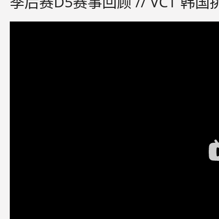
季后赛D5赛事回顾 // VCT 韩