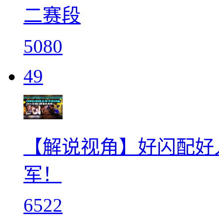
二赛段
5080
49
【解说视角】好闪配好
军！
6522