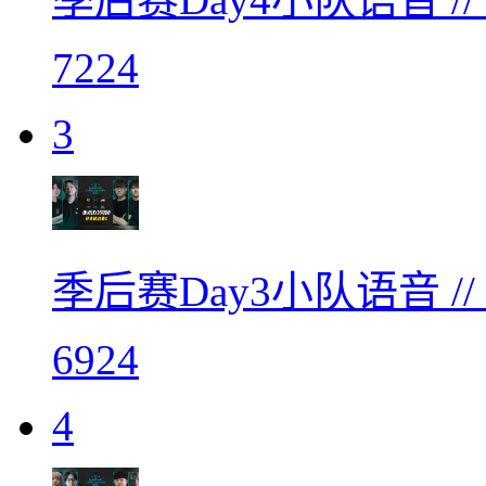
7224
3
季后赛Day3小队语音 /
6924
4