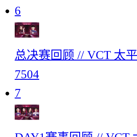
6
总决赛回顾 // VCT
7504
7