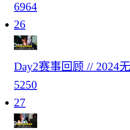
6964
26
Day2赛事回顾 // 2
5250
27