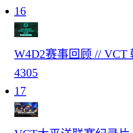
16
W4D2赛事回顾 // V
4305
17