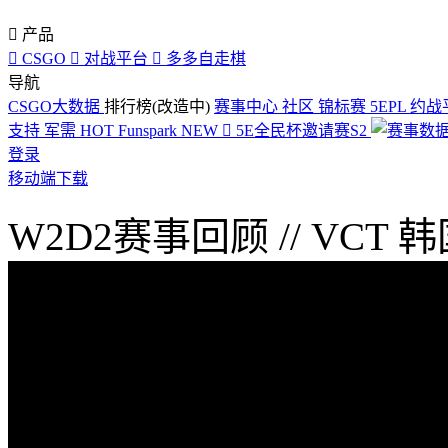

产品

CSGO

对战平台

多多自走棋
导航
CSGO大数据
排行榜(改造中)
赛事中心
社区
锦标赛
5EPL
约战
支持
军需
HOT
Funspark
NEW

5E全民杯邀请赛S2
登录
移动端下载
W2D2赛事回顾 // VC