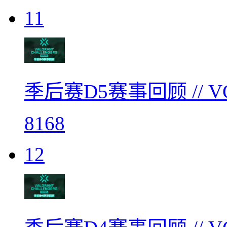
11
季后赛D5赛事回顾 // 
8168
12