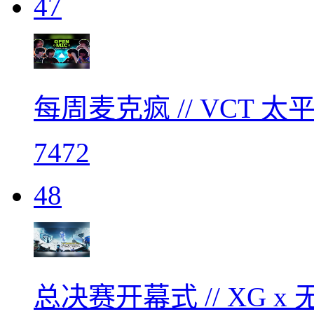
47
每周麦克疯 // VCT
7472
48
总决赛开幕式 // XG x