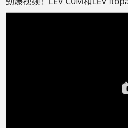
劲爆视频！LEV C0M和LEV It