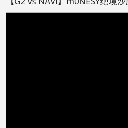
【G2 vs NAVI】m0NESY绝