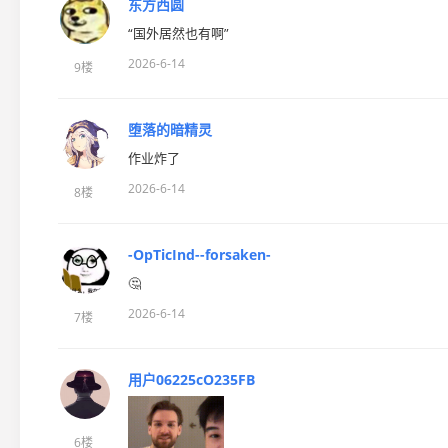
东方西圆
“国外居然也有啊”
2026-6-14
9楼
堕落的暗精灵
作业炸了
2026-6-14
8楼
-OpTicInd--forsaken-
🤔
2026-6-14
7楼
用户06225cO235FB
6楼