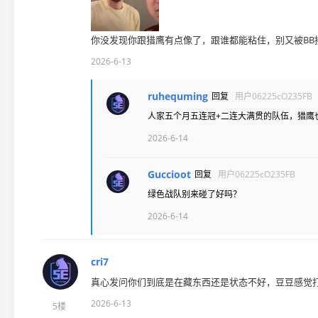
你没发现你跟猎鹰有点像了，跟谁都能粘住，别又被BB
2026-6-13
ruhequming
回复
用户06225cO235FB
人家五个月五连冠+二连大满贯的队伍，猎鹰
2026-6-14
Guccioot
回复
用户06225cO235FB
绿色战队别来碰了好吗？
2026-6-14
cri7
真心发问你们到底是在藏东西还是状态不好，豆豆感觉打
2026-6-13
5楼