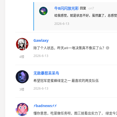
牛B闪闪放光彩
回复
cri7
给我感觉，就是状态不好，虽然赢了，总感觉
2026-6-13
Gawlaxy
除了个人状态，昨天a➗一堆决策真不像买了么？😒
2026-6-13
4楼
无敌暴怒呆呆鸟
希望冠军是蜜蜂绿龙之一 最喜欢的两支队伍
2026-6-13
3楼
⚡badnews⚡⚡
懂你意思，吃菜做任务呗，图三就看出实力了， 绿龙今