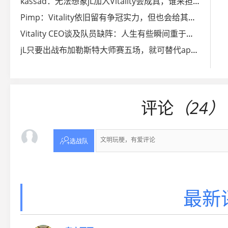
kassad：无法想象jL加入Vitality会成真，谁来担任指挥？
Pimp：Vitality依旧留有争冠实力，但也会给其他队伍机会
Vitality CEO谈及队员缺阵：人生有些瞬间重于一切
jL只要出战布加勒斯特大师赛五场，就可替代apEX获得贴纸
评论
（24）

选战队
最新