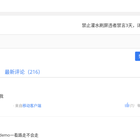
禁止灌水刷屏违者禁言3天，详
最新评论（216）
我

(1)
· 来自
移动客户端
demo一看路走不会走