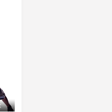
区
SLi S5群星联赛Na`Vi主场夺冠
LGD.SAS 要