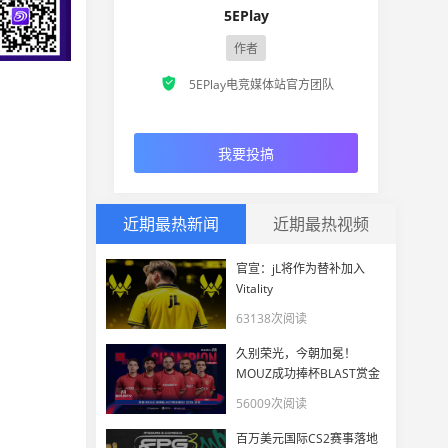
5EPlay
作者

5EPlay电竞媒体站官方团队
我要投搞
近期最热新闻
近期最热视频
官宣：jL将作为替补加入
Vitality
63138次阅读
久别荣光，今朝加冕！
MOUZ成功捧杯BLAST赏金
赛S2 2026
56009次阅读
百万美元国际CS2赛事落地