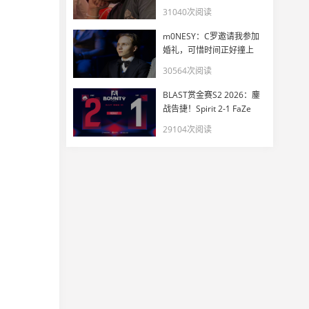
一惊
31040次阅读
m0NESY：C罗邀请我参加
婚礼，可惜时间正好撞上
EWC
30564次阅读
BLAST赏金赛S2 2026：鏖
战告捷！Spirit 2-1 FaZe
29104次阅读