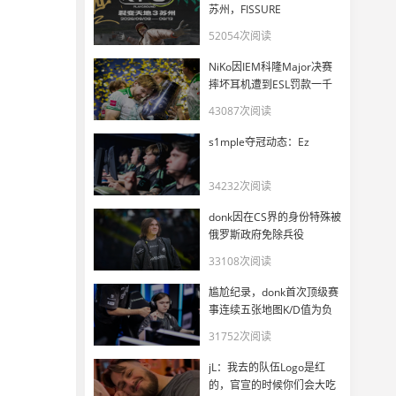
苏州，FISSURE
PLAYGROUND 3正式官宣
52054次阅读
NiKo因IEM科隆Major决赛
摔坏耳机遭到ESL罚款一千
美元
43087次阅读
s1mple夺冠动态：Ez
34232次阅读
donk因在CS界的身份特殊被
俄罗斯政府免除兵役
33108次阅读
尴尬纪录，donk首次顶级赛
事连续五张地图K/D值为负
31752次阅读
jL：我去的队伍Logo是红
的，官宣的时候你们会大吃