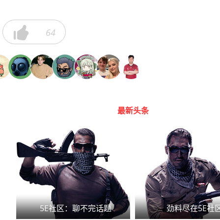

64
最新头条
5E社区：聊不完话题
劲料尽在5E社