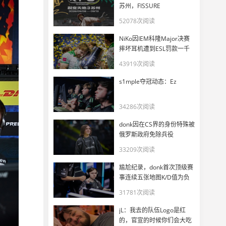
苏州，FISSURE
PLAYGROUND 3正式官宣
52078次阅读
NiKo因IEM科隆Major决赛
摔坏耳机遭到ESL罚款一千
美元
43919次阅读
s1mple夺冠动态：Ez
34286次阅读
donk因在CS界的身份特殊被
俄罗斯政府免除兵役
33209次阅读
尴尬纪录，donk首次顶级赛
事连续五张地图K/D值为负
31781次阅读
jL：我去的队伍Logo是红
的，官宣的时候你们会大吃