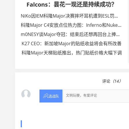
Falcons：昙花一现还是持续成功？
NiKo因IEM科隆Major决赛摔坏耳机遭到ESL罚款一千美元
科隆Major C4安放点位热力图：Inferno和Nuke最为多变
m0NESY谈Major夺冠：结束后还想再回台上捧杯，感觉上瘾了
K27 CEO：新加坡Major的贴纸收益将会有所改善
科隆Major天梯贴纸推出，热门贴纸价格大幅下调
评论
（14）

选战队