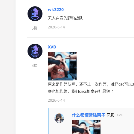
wk3220
无人在意的野狗战队
2026-6-14
5楼
XVD_
4楼
原来是作弊队啊，还不止一次作弊，难怪cac可以
赛也能作弊，我们cncs加塞开挂最狠了
2026-6-14
什么都懂常陆茉子
回复
XVD_