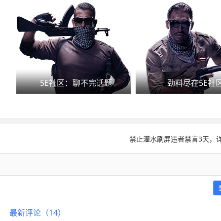
5E社区：聊不完话题
劲料尽在5E社
禁止灌水刷屏违者禁言3天，详
最新评论（14）