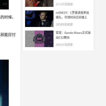
一惊
31137次阅读
m0NESY：C罗邀请我参加
风的时候，
婚礼，可惜时间正好撞上
EWC
30585次阅读
官宣：Gentle Mates正式退
己就能应付
出CS2舞台
30525次阅读