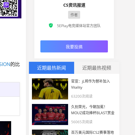
CS资讯报道
作者

5EPlay电竞媒体站官方团队
我要投搞
SION
的比
近期最热新闻
近期最热视频
官宣：jL将作为替补加入
Vitality
63200次阅读
久别荣光，今朝加冕！
MOUZ成功捧杯BLAST赏金
赛S2 2026
56065次阅读
百万美元国际CS2赛事落地