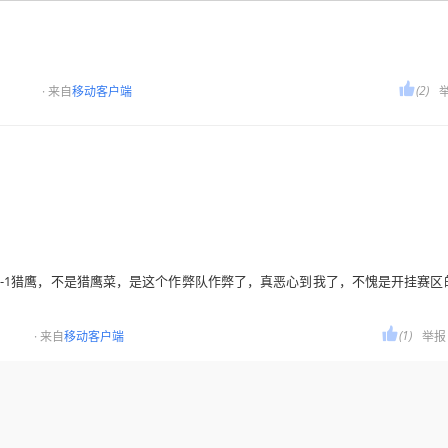

(2)
· 来自
移动客户端
3-1猎鹰，不是猎鹰菜，是这个作弊队作弊了，真恶心到我了，不愧是开挂赛区

(1)
· 来自
移动客户端
举报