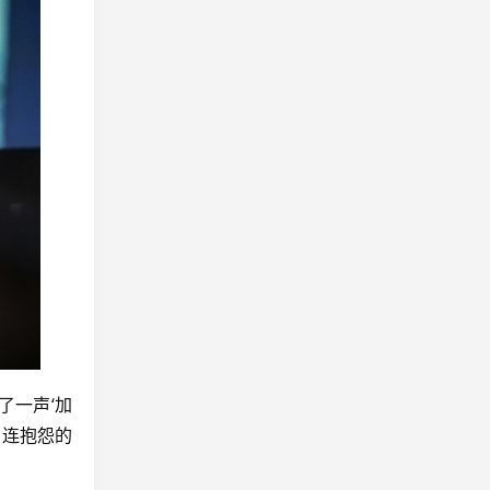
了一声‘加
，连抱怨的