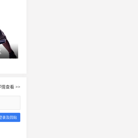
区
SLi S5群星联赛Na`Vi主场夺冠
LGD.SAS 要
情查看 >>
登录及回贴