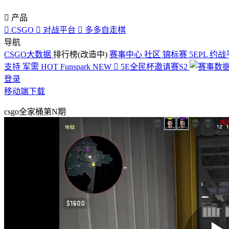

产品

CSGO

对战平台

多多自走棋
导航
CSGO大数据
排行榜(改造中)
赛事中心
社区
锦标赛
5EPL
约战
支持
军需
HOT
Funspark
NEW

5E全民杯邀请赛S2
登录
移动端下载
csgo全家桶第N期