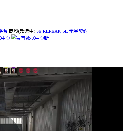
平台
商城(改造中)
5E REPEAK
5E 无畏契约