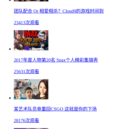
团队配合 Or 相爱相杀？Cloud9的游戏时间到
23413次观看
2017年度人物第20名 Snax个人精彩集锦秀
25631次观看
某艺术队员竟重回CSGO 这就是你的下场
28176次观看