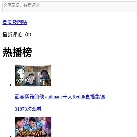
登录及回贴
最新评论（0）
热播榜
面容儒雅的他 autimatic十大Reddit直播集锦
31873次观看