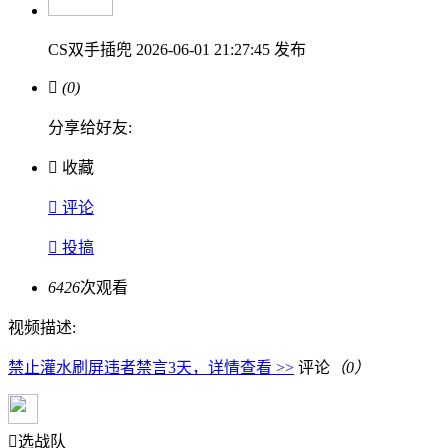
CS双手插兜
2026-06-01 21:27:45 发布

(0)
分享给好友:

收藏

评论

投搞
6426
次观看
视频描述:
禁止灌水刷屏违者禁言3天，详情查看 >>
评论
（0）

选战队