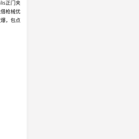
lis正门夹
凭借枪械优
波爆，包点