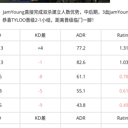
JamYoung直接完成双杀建立人数优势，中后期，3血JamYou
恭喜TYLOO晋级2-1小组，距离晋级临门一脚！
D
KD差
ADR
Rati
13
+4
77.2
1.3
13
-1
82.6
1.0
6
-8
61.1
0.7
3
-5
55.1
0.6
5
-9
43.8
0.4
D
KD差
ADR
Rati