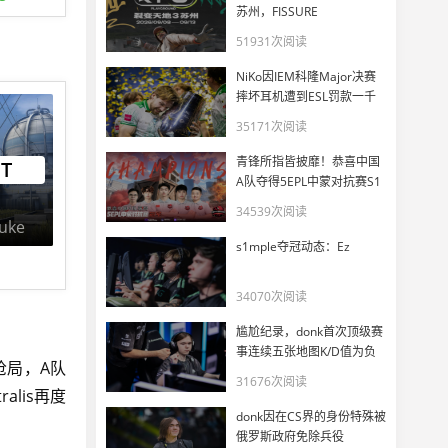
苏州，FISSURE
PLAYGROUND 3正式官宣
51931次阅读
NiKo因IEM科隆Major决赛
摔坏耳机遭到ESL罚款一千
美元
35171次阅读
青锋所指皆披靡！恭喜中国
FT
A队夺得5EPL中蒙对抗赛S1
冠军
34539次阅读
uke
s1mple夺冠动态：Ez
34070次阅读
尴尬纪录，donk首次顶级赛
事连续五张地图K/D值为负
枪局，A队
31676次阅读
alis再度
donk因在CS界的身份特殊被
俄罗斯政府免除兵役