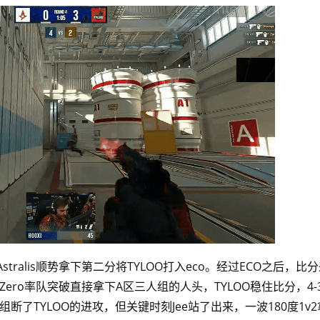
ralis顺势拿下第二分将TYLOO打入eco。经过ECO之后，比分
与Zero率队突破直接拿下A区三人组的人头，TYLOO稳住比分，4-
二组断了TYLOO的进攻，但关键时刻Jee站了出来，一波180度1v