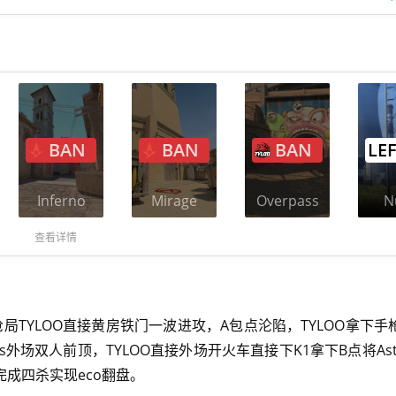
BAN
BAN
BAN
LE
Inferno
Mirage
Overpass
N
查看详情
枪局TYLOO直接黄房铁门一波进攻，A包点沦陷，TYLOO拿下手
lis外场双人前顶，TYLOO直接外场开火车直接下K1拿下B点将Astr
门口完成四杀实现eco翻盘。