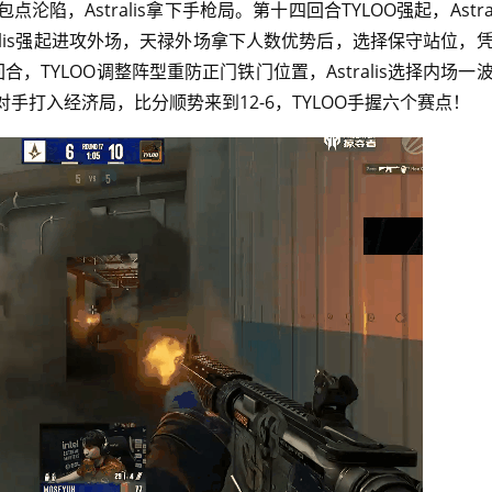
点沦陷，Astralis拿下手枪局。第十四回合TYLOO强起，Astra
ralis强起进攻外场，天禄外场拿下人数优势后，选择保守站位，
合，TYLOO调整阵型重防正门铁门位置，Astralis选择内场一
对手打入经济局，比分顺势来到12-6，TYLOO手握六个赛点！