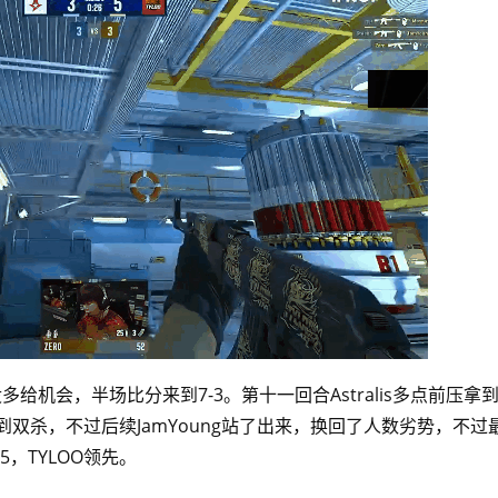
再没多给机会，半场比分来到7-3。第十一回合Astralis多点前压拿
双杀，不过后续JamYoung站了出来，换回了人数劣势，不过最
，TYLOO领先。