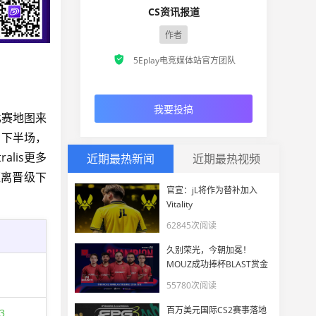
CS资讯报道
作者

5Eplay电竞媒体站官方团队
我要投搞
，比赛地图来
。下半场，
alis更多
近期最热新闻
近期最热视频
距离晋级下
官宣：jL将作为替补加入
Vitality
62845次阅读
久别荣光，今朝加冕！
MOUZ成功捧杯BLAST赏金
赛S2 2026
55780次阅读
百万美元国际CS2赛事落地
3