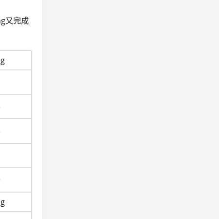
ng又完成
ng
1
3
8
1
9
ng