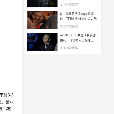
31367次阅读
jL：我去的队伍Logo是红
的，官宣的时候你们会大吃
一惊
30837次阅读
m0NESY：C罗邀请我参加
婚礼，可惜时间正好撞上
EWC
30498次阅读
来到3-3
3。第八
2拿下残