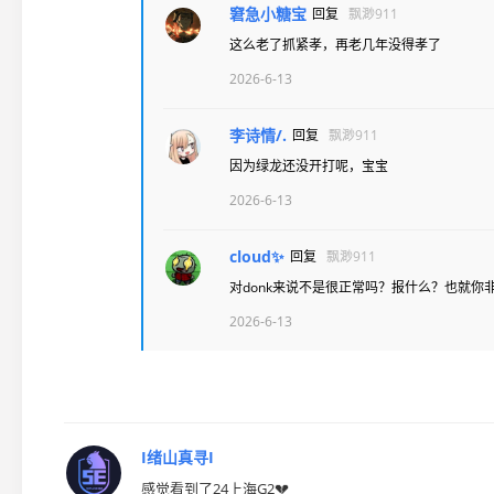
窘急小糖宝
回复
飘渺911
这么老了抓紧孝，再老几年没得孝了
2026-6-13
李诗情/.
回复
飘渺911
因为绿龙还没开打呢，宝宝
2026-6-13
cloud✨
回复
飘渺911
对donk来说不是很正常吗？报什么？也就你
2026-6-13
I绪山真寻I
感觉看到了24上海G2💔