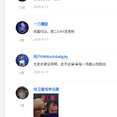
2026-6-13
10楼
一刀攮腚
雨露均沾，图二0.6rt宠黑粉
2026-6-13
9楼
用户0906mVda0g4y
光老尼硬没用啊，走不远😭😭每一场都心惊胆战
2026-6-13
8楼
侍卫属鸡李达康
7楼