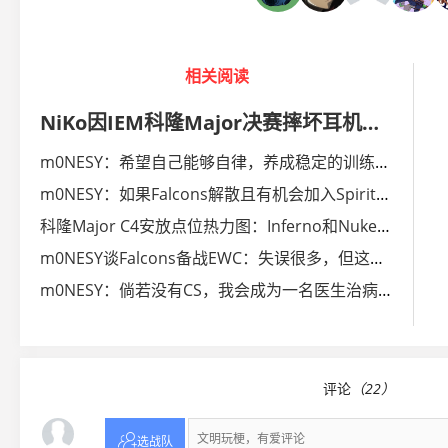
相关阅读
NiKo因IEM科隆Major决赛摔坏耳机遭到ESL罚款一千美元
m0NESY：希望自己能够自律，养成稳定的训练习惯
m0NESY：如果Falcons解散且有机会加入Spirit，我会去加盟的
科隆Major C4安放点位热力图：Inferno和Nuke最为多变
m0NESY谈Falcons备战EWC：失误很多，但这不是坏事
m0NESY：倘若没有CS，我会成为一名医生治病救人
评论
（22）

选战队