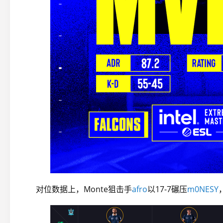
对位数据上，Monte狙击手
afro
以17-7碾压
m0NESY