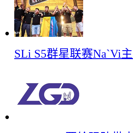
SLi S5群星联赛Na`V