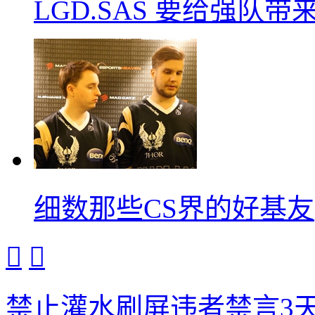
LGD.SAS 要给强队带
细数那些CS界的好基友


禁止灌水刷屏违者禁言3天