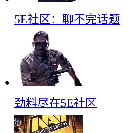
5E社区：聊不完话题
劲料尽在5E社区