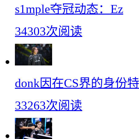
s1mple夺冠动态：Ez
34303次阅读
donk因在CS界的身
33263次阅读