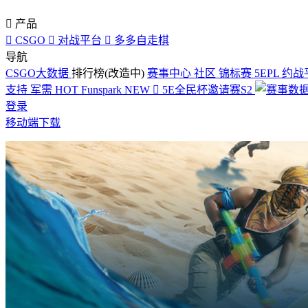

产品

CSGO

对战平台

多多自走棋
导航
CSGO大数据
排行榜(改造中)
赛事中心
社区
锦标赛
5EPL
约战
支持
军需
HOT
Funspark
NEW

5E全民杯邀请赛S2
登录
移动端下载