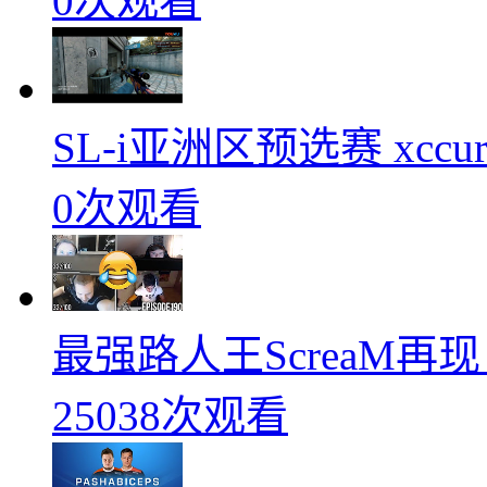
0次观看
SL-i亚洲区预选赛 xccurat
0次观看
最强路人王ScreaM再
25038次观看