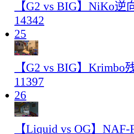
【G2 vs BIG】NiK
14342
25
【G2 vs BIG】Krim
11397
26
【Liquid vs OG】N