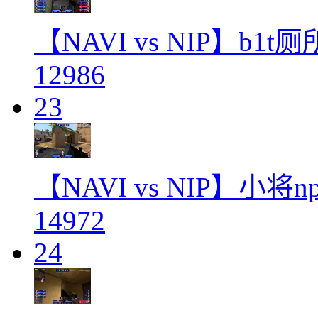
【NAVI vs NIP】b
12986
23
【NAVI vs NIP】小
14972
24