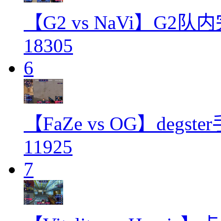
【G2 vs NaVi】G2
18305
6
【FaZe vs OG】degs
11925
7