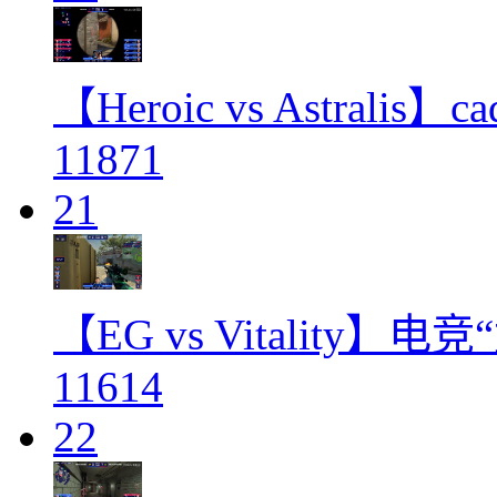
【Heroic vs Astrali
11871
21
【EG vs Vitality】
11614
22