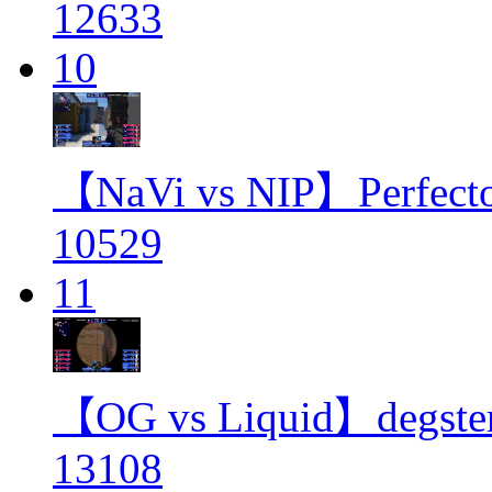
12633
10
【NaVi vs NIP】Perf
10529
11
【OG vs Liquid】de
13108