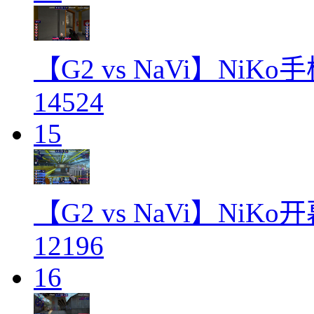
【G2 vs NaVi】NiK
14524
15
【G2 vs NaVi】NiK
12196
16