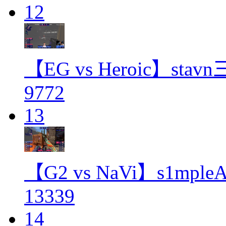
12
【EG vs Heroic】st
9772
13
【G2 vs NaVi】s1m
13339
14