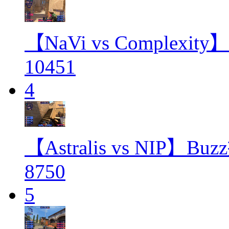
【NaVi vs Complexit
10451
4
【Astralis vs NIP】
8750
5