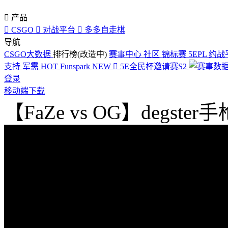

产品

CSGO

对战平台

多多自走棋
导航
CSGO大数据
排行榜(改造中)
赛事中心
社区
锦标赛
5EPL
约战
支持
军需
HOT
Funspark
NEW

5E全民杯邀请赛S2
登录
移动端下载
【FaZe vs OG】degste