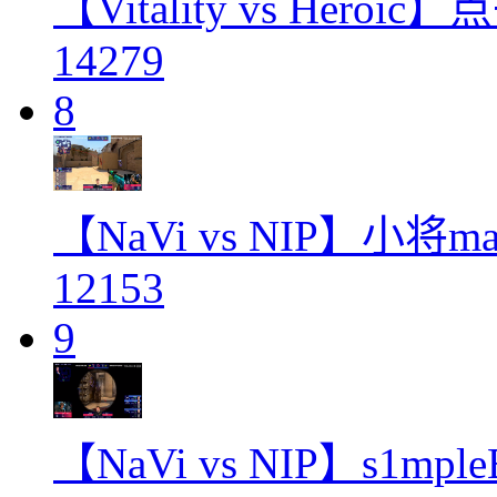
【Vitality vs Her
14279
8
【NaVi vs NIP】小将
12153
9
【NaVi vs NIP】s1