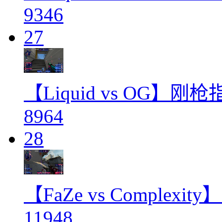
9346
27
【Liquid vs OG】刚
8964
28
【FaZe vs Complex
11948