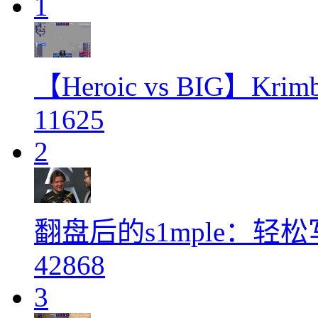
1
【Heroic vs BIG】K
11625
2
翻盘后的s1mple：
42868
3