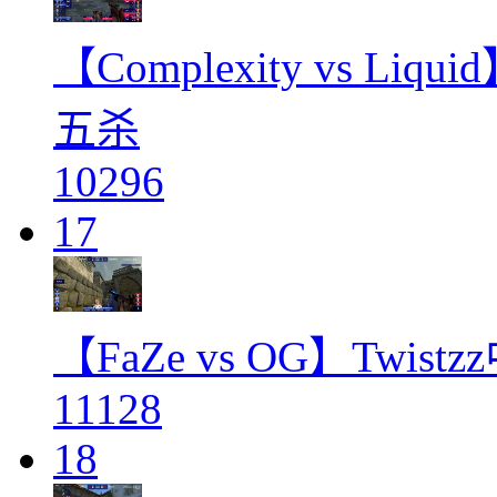
【Complexity vs Li
五杀
10296
17
【FaZe vs OG】Twi
11128
18