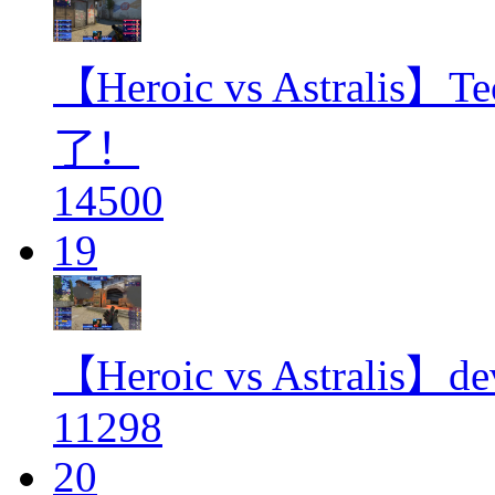
【Heroic vs Astral
了！
14500
19
【Heroic vs Astralis
11298
20