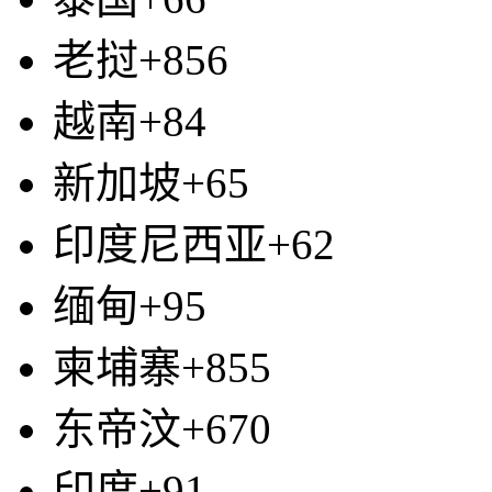
老挝+856
越南+84
新加坡+65
印度尼西亚+62
缅甸+95
柬埔寨+855
东帝汶+670
印度+91