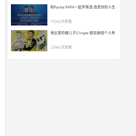
【Heroic vs Astralis】Tec-9四杀，熟悉的dev1ce回来了！
和Pasha PAPA一起学英语 改变你的人生
18
14513
19342次观看
【Heroic vs Astralis】dev1ce墓地三杀
地主家的傻儿子S1mple 疯狂搞怪个人秀
19
11307
23942次观看
【Heroic vs Astralis】cadiaN狙击枪五杀ACE
20
11880
【EG vs Vitality】电竞“武磊“wiz包点四杀
21
11625
【NAVI vs NIP】b1t厕所中段精准三杀
22
13000
【NAVI vs NIP】小将npl回防关键双杀
23
14987