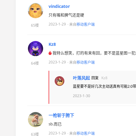
vindicator
只有嘴和脾气还是硬
2023-1-29
· 来自
移动客户端
65楼
Kz8
我特么想笑，打的有来有回，要不是蓝星图一犯病
2023-1-29
· 来自
移动客户端
64楼
叶落风起
回复
Kz8
蓝星要不是好几次主动送真有可能2:0带走
2023-1-30
一枪斩于胯下
sb.而已
2023-1-29
· 来自
移动客户端
63楼