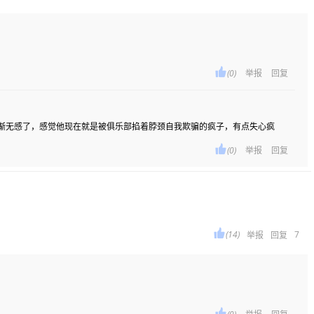

(0)
举报
回复
渐无感了，感觉他现在就是被俱乐部掐着脖颈自我欺骗的疯子，有点失心疯

(0)
举报
回复

(14)
7
举报
回复
