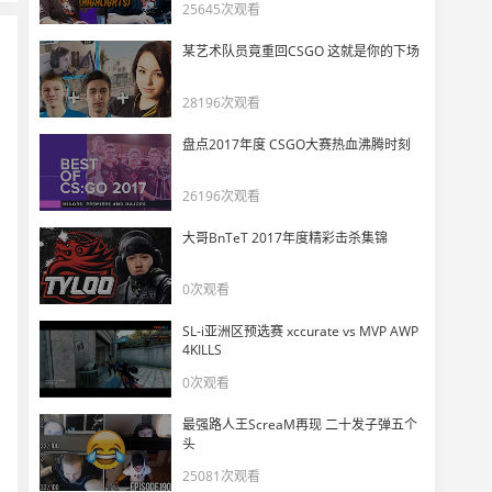
【EG vs Heroic】stavn三楼顺利拿下1v3残局
25645次观看
12
9786
某艺术队员竟重回CSGO 这就是你的下场
【G2 vs NaVi】s1mpleA包点轻松拿下1v2残局
28196次观看
13
13346
盘点2017年度 CSGO大赛热血沸腾时刻
【G2 vs NaVi】NiKo手枪局P250瞬间三杀
14
26196次观看
14536
大哥BnTeT 2017年度精彩击杀集锦
【G2 vs NaVi】NiKo开幕雷击，usp4杀
15
0次观看
12209
SL-i亚洲区预选赛 xccurate vs MVP AWP
【Complexity vs Liquid】YEKINDAR和NAF-FLY双人五杀
4KILLS
16
0次观看
10320
最强路人王ScreaM再现 二十发子弹五个
【FaZe vs OG】Twistzz中路精准爆头四杀
头
17
11133
25081次观看