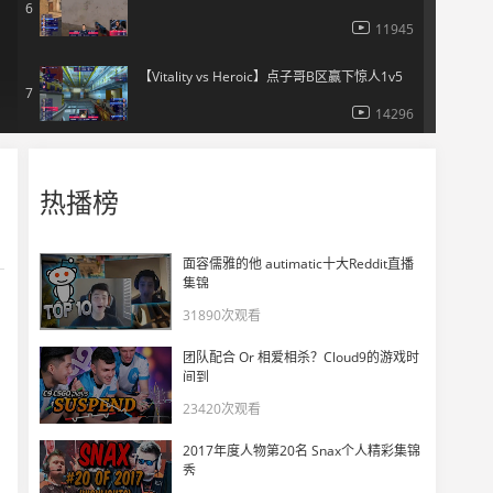
6
11945
【Vitality vs Heroic】点子哥B区赢下惊人1v5
7
14296
【NaVi vs NIP】小将maxster神奇走位拿下1v2残局
8
热播榜
12165
【NaVi vs NIP】s1mpleB包点1v3残局力挽狂澜
9
面容儒雅的他 autimatic十大Reddit直播
集锦
12643
31890次观看
【NaVi vs NIP】Perfecto联手npl B区轻松五杀
10
团队配合 Or 相爱相杀？Cloud9的游戏时
10539
间到
23420次观看
【OG vs Liquid】degsterB包点五杀ACE！
11
2017年度人物第20名 Snax个人精彩集锦
13118
秀