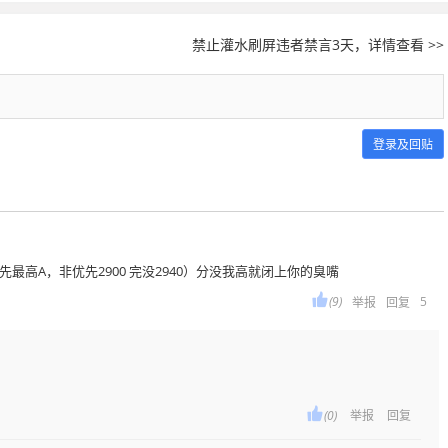
禁止灌水刷屏违者禁言3天，详情查看 >>
登录及回贴
先最高A，非优先2900 完没2940）分没我高就闭上你的臭嘴

(9)
5
举报
回复

(0)
举报
回复