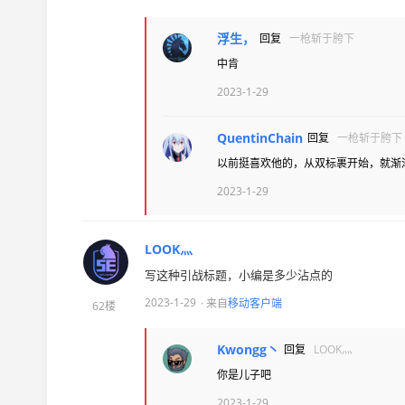
浮生，
回复
一枪斩于胯下
中肯
2023-1-29
QuentinChain
回复
一枪斩于胯下
以前挺喜欢他的，从双标裹开始，就渐
2023-1-29
LOOK灬
写这种引战标题，小编是多少沾点的
2023-1-29
· 来自
移动客户端
62楼
Kwongg丶
回复
LOOK灬
你是儿子吧
2023-1-29