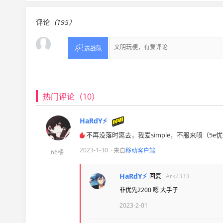
评论
（195）

选战队
热门评论（10）
HaRdY⚡
不再没落时离去，我爱simple，不服来喷（5e优
2023-1-30
· 来自
移动客户端
66楼
HaRdY⚡
回复
Ark2333
非优先2200 嗯 大手子
2023-2-01