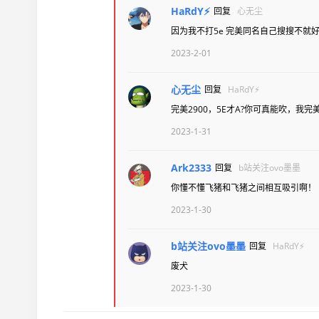
HaRdY⚡
回复
心无尘
因为我不打5e 完美同名自己搜搜不就好
2023-2-01
心无尘
回复
HaRdY⚡
完美2900，5E才A?你可真能吹，我完美
2023-1-31
Ark2333
回复
b站关注ovo墨墨
你懂不懂飞猪和飞猪之间相互吸引啊！
2023-1-30
b站关注ovo墨墨
回复
HaRdY⚡
废犬
2023-1-30