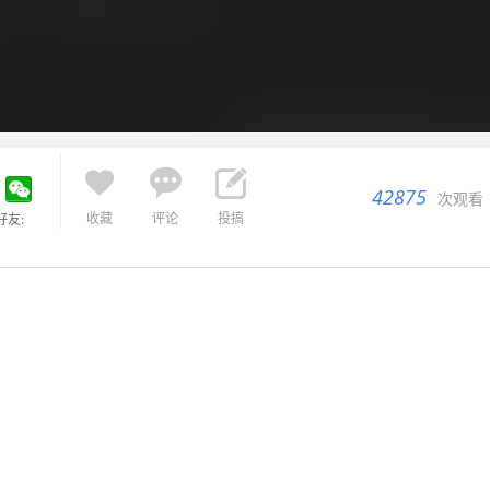



42875
次观看
收藏
评论
投搞
好友: