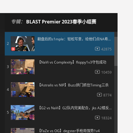
【Heroic vs BIG】Krimbo完成1v3残局助队领先
1
专辑：
BLAST Premier 2023春季小组赛
11636
翻盘后的s1mple：轻松写意，给他们点NA希望罢了
2
42875
【NaVi vs Complexity】floppy1v3守包成功
3
10459
【Astralis vs NIP】Buzz拱门抓住Timing三杀
4
8774
【G2 vs NaVi】G2队内完美配合，jks A2楼反刷四杀
5
18324
【FaZe vs OG】degster手枪局强势1v4