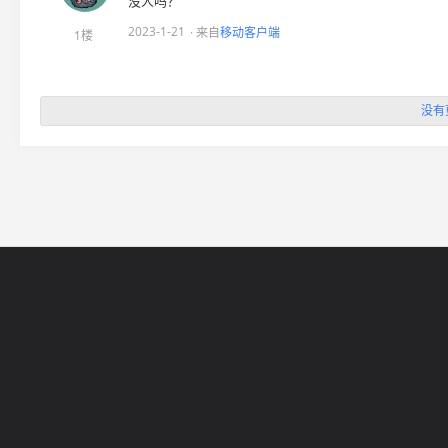
没人吗？
2023-1-21
· 来自
移动客户端
1楼
没有
网站导航
5EPL
在线帮助
5E锦标赛
5E社区