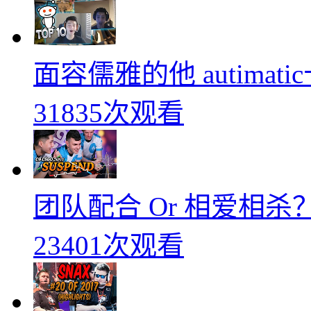
面容儒雅的他 autimati
31835次观看
团队配合 Or 相爱相杀？
23401次观看