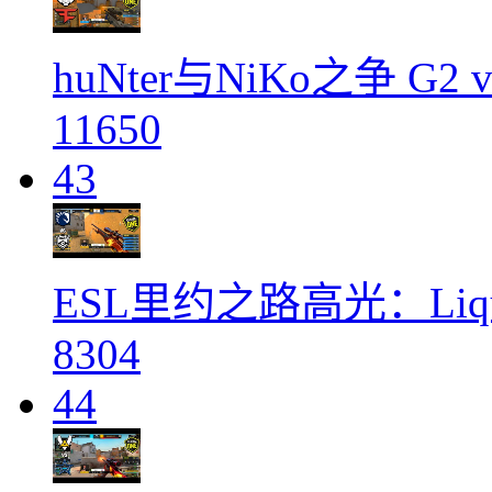
huNter与NiKo之争 G2
11650
43
ESL里约之路高光：Liqu
8304
44