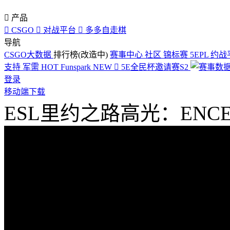

产品

CSGO

对战平台

多多自走棋
导航
CSGO大数据
排行榜(改造中)
赛事中心
社区
锦标赛
5EPL
约战
支持
军需
HOT
Funspark
NEW

5E全民杯邀请赛S2
登录
移动端下载
ESL里约之路高光：ENCE 