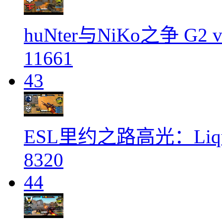
huNter与NiKo之争 G2
11661
43
ESL里约之路高光：Liqu
8320
44