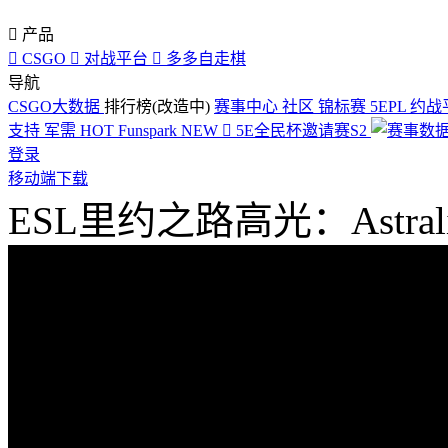

产品

CSGO

对战平台

多多自走棋
导航
CSGO大数据
排行榜(改造中)
赛事中心
社区
锦标赛
5EPL
约战
支持
军需
HOT
Funspark
NEW

5E全民杯邀请赛S2
登录
移动端下载
ESL里约之路高光：Astralis