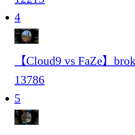
4
【Cloud9 vs FaZe】
13786
5