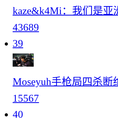
kaze&k4Mi：我们
43689
39
Moseyuh手枪局四杀断绝
15567
40