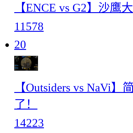
【ENCE vs G2】沙
11578
20
【Outsiders vs N
了！
14223