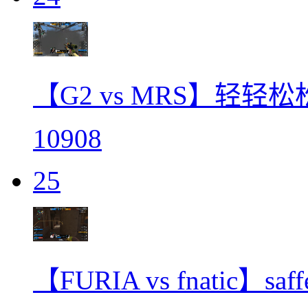
【G2 vs MRS】轻轻
10908
25
【FURIA vs fnati