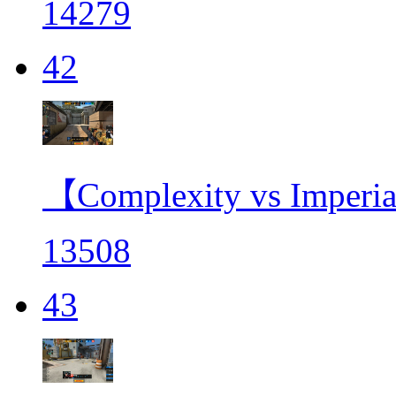
14279
42
【Complexity vs Im
13508
43