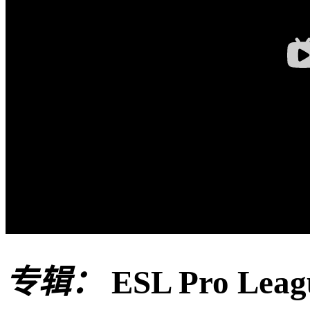
专辑：
ESL Pro Leag