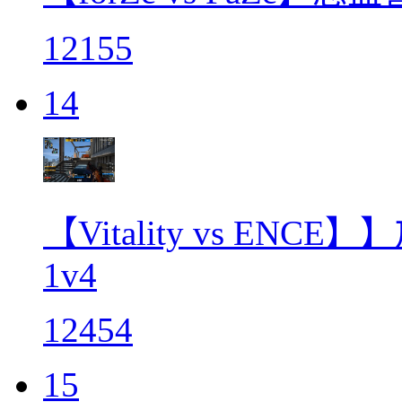
12155
14
【Vitality vs EN
1v4
12454
15