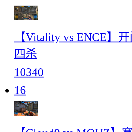
【Vitality vs EN
四杀
10340
16