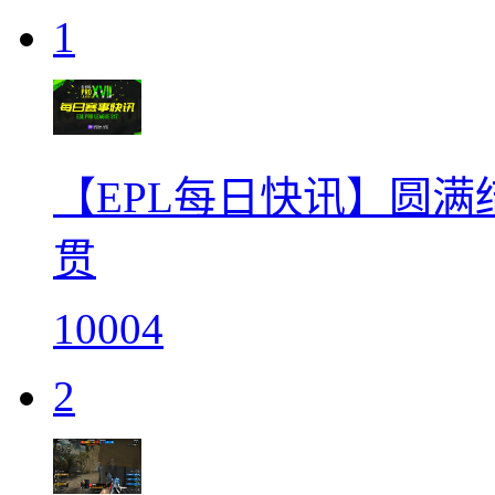
1
【EPL每日快讯】圆满
贯
10004
2