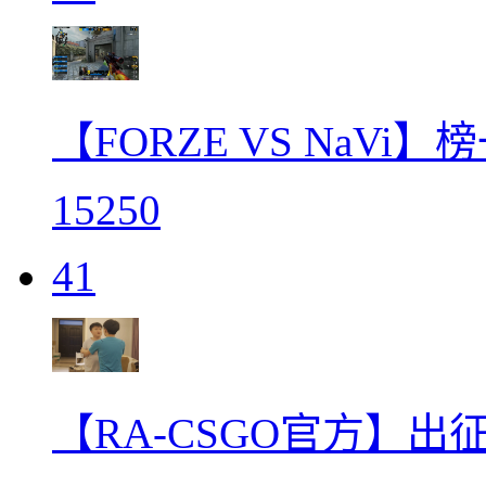
【FORZE VS NaVi】
15250
41
【RA-CSGO官方】出征