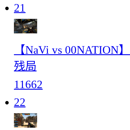
21
【NaVi vs 00NATIO
残局
11662
22