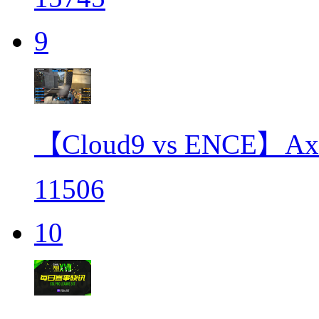
9
【Cloud9 vs ENC
11506
10