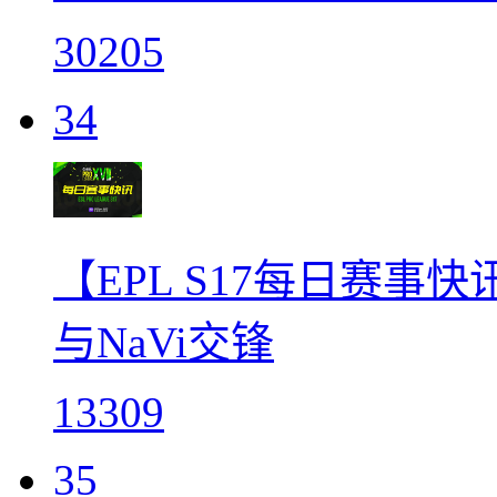
30205
34
【EPL S17每日赛事快
与NaVi交锋
13309
35