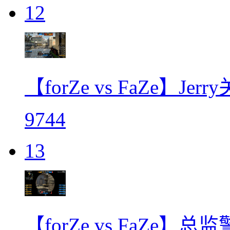
12
【forZe vs FaZe】Je
9744
13
【forZe vs FaZe