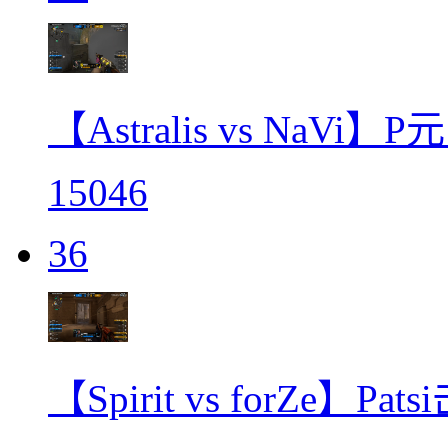
【Astralis vs NaVi
15046
36
【Spirit vs forZe