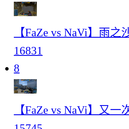
【FaZe vs NaVi】
16831
8
【FaZe vs NaVi】又
15745