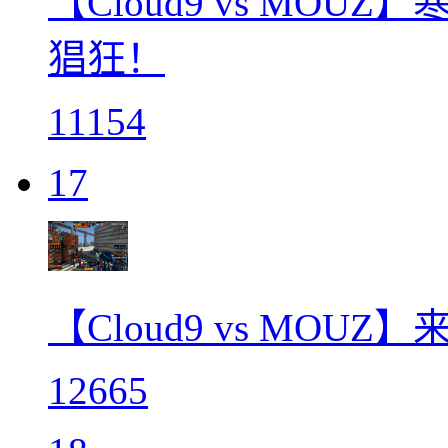
【Cloud9 vs MO
猖狂！
11154
17
【Cloud9 vs MO
12665