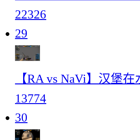
22326
29
【RA vs NaVi】汉
13774
30