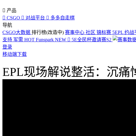

产品

CSGO

对战平台

多多自走棋
导航
CSGO大数据
排行榜(改造中)
赛事中心
社区
锦标赛
5EPL
约战
支持
军需
HOT
Funspark
NEW

5E全民杯邀请赛S2
登录
移动端下载
EPL现场解说整活：沉痛悼