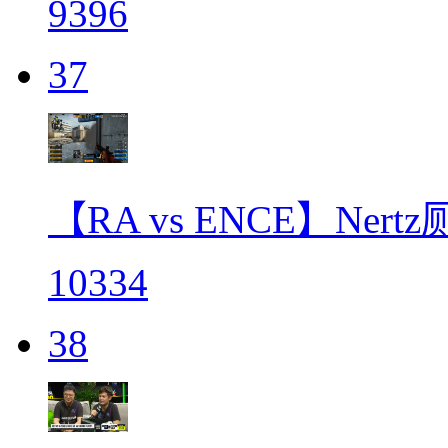
9396
37
【RA vs ENCE】Ner
10334
38