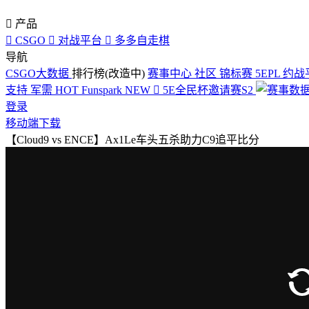

产品

CSGO

对战平台

多多自走棋
导航
CSGO大数据
排行榜(改造中)
赛事中心
社区
锦标赛
5EPL
约战
支持
军需
HOT
Funspark
NEW

5E全民杯邀请赛S2
登录
移动端下载
【Cloud9 vs ENCE】Ax1Le车头五杀助力C9追平比分