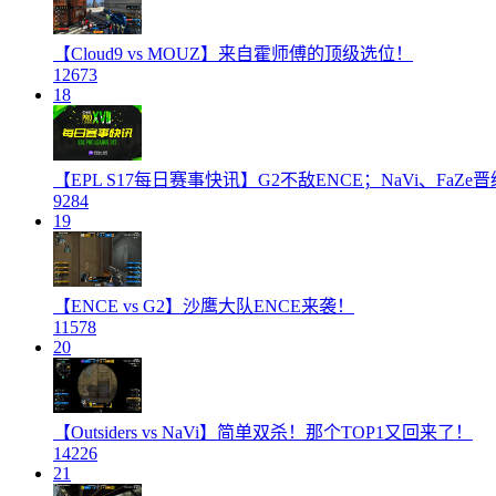
【Cloud9 vs MOUZ】来自霍师傅的顶级选位！
12673
18
【EPL S17每日赛事快讯】G2不敌ENCE；NaVi、FaZe晋
9284
19
【ENCE vs G2】沙鹰大队ENCE来袭！
11578
20
【Outsiders vs NaVi】简单双杀！那个TOP1又回来了！
14226
21