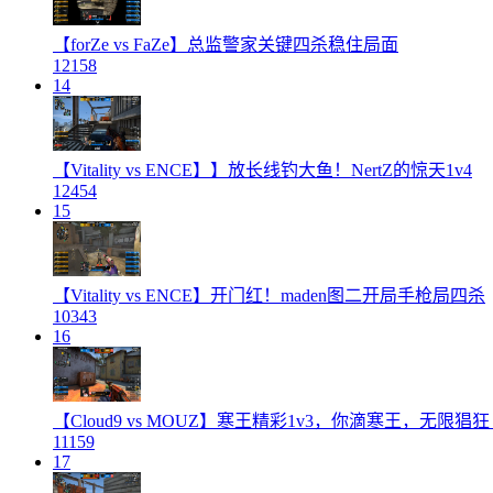
【forZe vs FaZe】总监警家关键四杀稳住局面
12158
14
【Vitality vs ENCE】】放长线钓大鱼！NertZ的惊天1v4
12454
15
【Vitality vs ENCE】开门红！maden图二开局手枪局四杀
10343
16
【Cloud9 vs MOUZ】寒王精彩1v3，你滴寒王，无限猖
11159
17