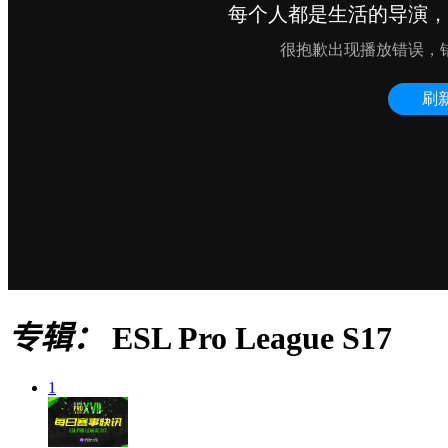
专辑：
ESL Pro League S17
1