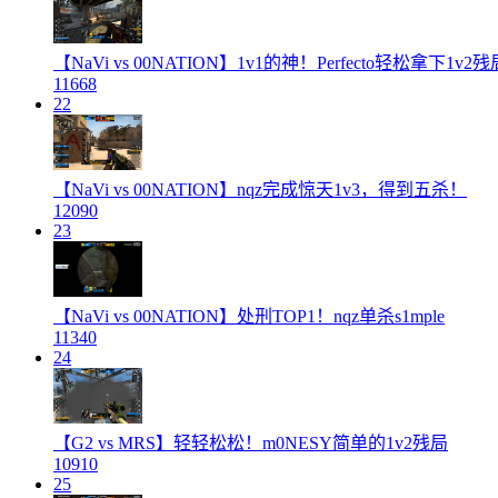
【NaVi vs 00NATION】1v1的神！Perfecto轻松拿下1v2残
11668
22
【NaVi vs 00NATION】nqz完成惊天1v3，得到五杀！
12090
23
【NaVi vs 00NATION】处刑TOP1！nqz单杀s1mple
11340
24
【G2 vs MRS】轻轻松松！m0NESY简单的1v2残局
10910
25