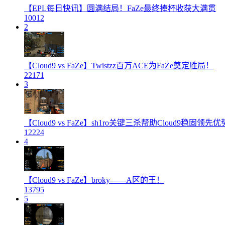
【EPL每日快讯】圆满结局！FaZe最终捧杯收获大满贯
10012
2
【Cloud9 vs FaZe】Twistzz百万ACE为FaZe奠定胜局！
22171
3
【Cloud9 vs FaZe】sh1ro关键三杀帮助Cloud9稳固领先优
12224
4
【Cloud9 vs FaZe】broky——A区的王！
13795
5