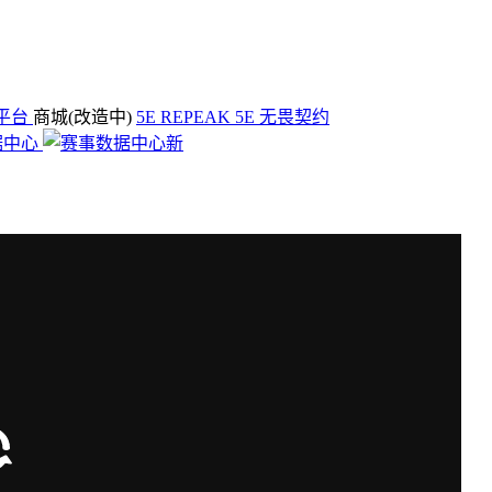
平台
商城(改造中)
5E REPEAK
5E 无畏契约