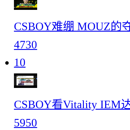
CSBOY难绷 MOUZ
4730
10
CSBOY看Vitality
5950