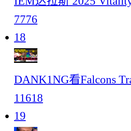
IEM达拉斯 2025 Vita
7776
18
DANK1NG看Falcons
11618
19