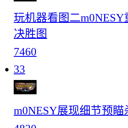
玩机器看图二m0NESY重
决胜图
7460
33
m0NESY展现细节预