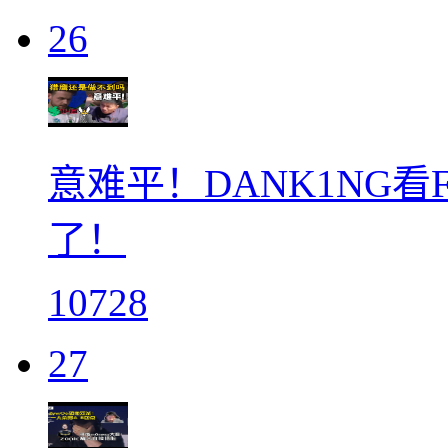
26
意难平！DANK1NG看Fal
了！
10728
27