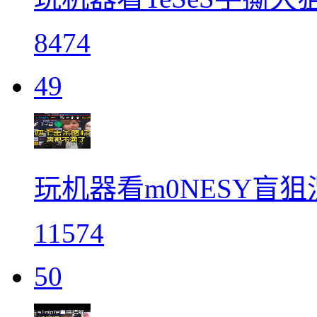
8474
49
玩机器看m0NESY盲
11574
50