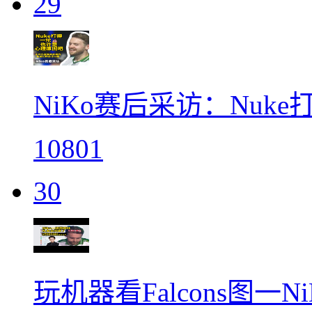
29
NiKo赛后采访：Nuk
10801
30
玩机器看Falcons图一