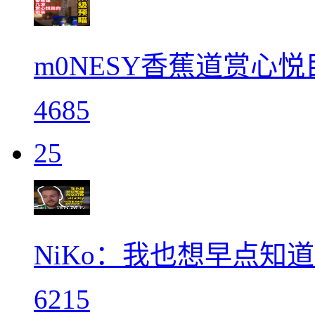
m0NESY香蕉道赏心悦
4685
25
NiKo：我也想早点知道怎么
6215