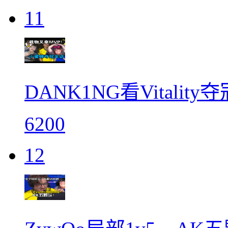
11
DANK1NG看Vitalit
6200
12