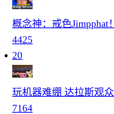
概念神：戒色Jimpphat！Ji
4425
20
玩机器难绷 达拉斯观众
7164