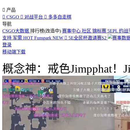

产品

CSGO

对战平台

多多自走棋
导航
CSGO大数据
排行榜(改造中)
赛事中心
社区
锦标赛
5EPL
约战
支持
军需
HOT
Funspark
NEW

5E全民杯邀请赛S2
登录
移动端下载
概念神：戒色Jimpphat！Jimp