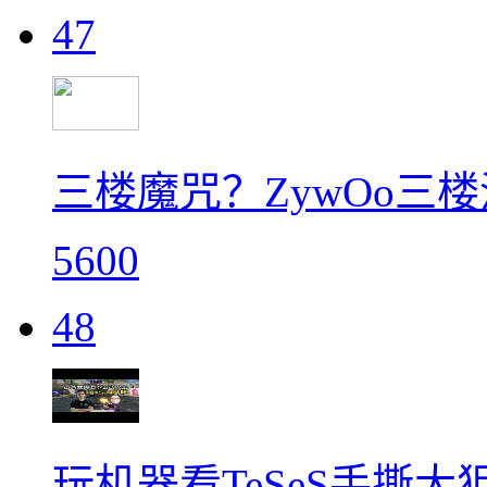
47
三楼魔咒？ZywOo三
5600
48
玩机器看TeSeS手撕