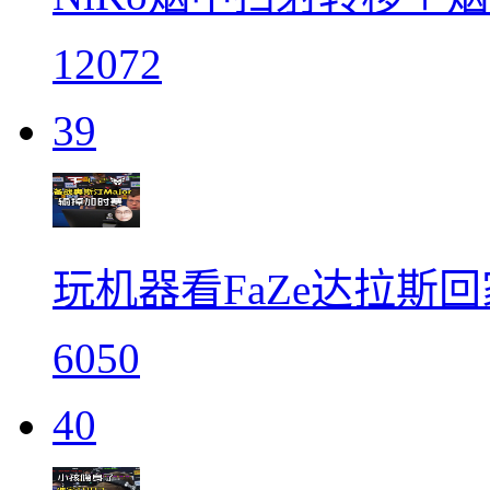
12072
39
玩机器看FaZe达拉斯回家！
6050
40