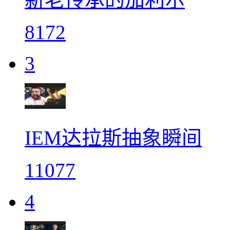
8172
3
IEM达拉斯抽象瞬间
11077
4