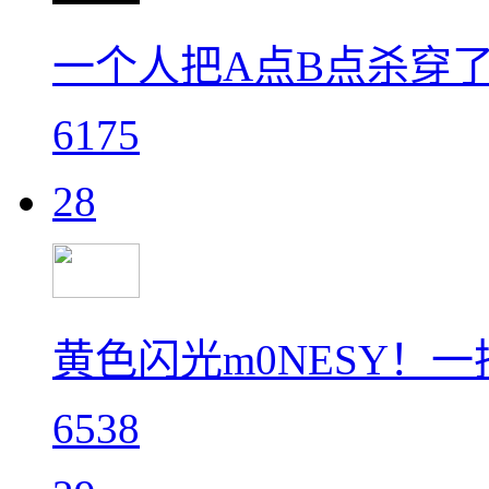
一个人把A点B点杀穿了
6175
28
黄色闪光m0NESY！
6538