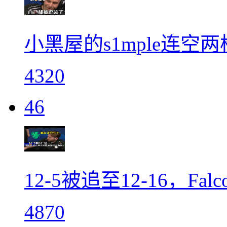
小黑屋的s1mple连空两
4320
46
12-5被追至12-16，Fa
4870