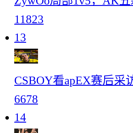
ZywOo局部1v5，AK
11823
13
CSBOY看apEX赛后采访＋
6678
14