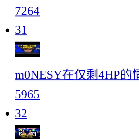
7264
31
m0NESY在仅剩4HP
5965
32