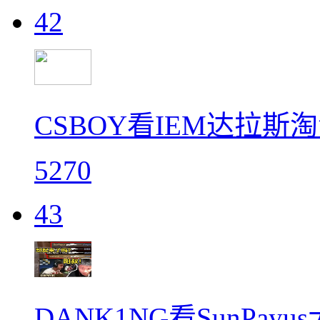
42
CSBOY看IEM达拉斯淘
5270
43
DANK1NG看SunPa