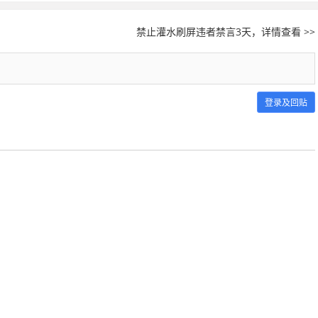
禁止灌水刷屏违者禁言3天，详情查看 >>
登录及回贴