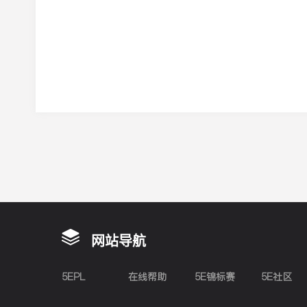
网站导航
5EPL
在线帮助
5E锦标赛
5E社区