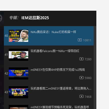
6190
黄色闪光m0NESY！一把大狙开局直接打掉两个
39
专辑：
IEM达拉斯2025
6548
NiKo赛后采访：Nuke打的和屎一样
40
10811
玩机器看Falcons图一NiKo一绿带四红
41
7280
m0NESY在仅剩4HP的情况下完成1v2残局
42
5980
玩机器看图二m0NESY重返榜首，将比赛拖入Inferno决胜图
43
7468
m0NESY展现细节预瞄杀死双架，玩机器直呼