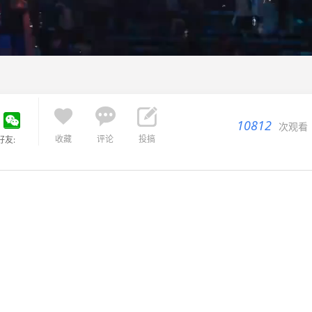



10812
次观看
收藏
评论
投搞
好友: