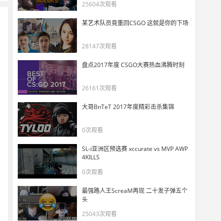
玩机器：NiKo真拼不过了今年枪法下滑太多了！
25604次观看
50
7120
某艺术队员竟重回CSGO 这就是你的下场
28147次观看
盘点2017年度 CSGO大赛热血沸腾时刻
26161次观看
大哥BnTeT 2017年度精彩击杀集锦
0次观看
SL-i亚洲区预选赛 xccurate vs MVP AWP
4KILLS
0次观看
最强路人王ScreaM再现 二十发子弹五个
头
25043次观看