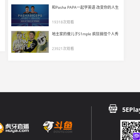
和Pasha PAPA一起学英语 改变你的人生
19318次观看
地主家的傻儿子S1mple 疯狂搞怪个人秀
23921次观看
5EPla