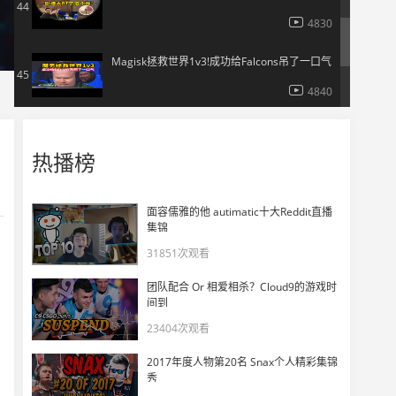
44
4830
Magisk拯救世界1v3!成功给Falcons吊了一口气
45
4840
危难当头 唯有责任！advent看ropz赛点局拯救Vitality！
46
热播榜
5105
CSBOY看Vitality再斩Falcons与MOUZ会师决赛！
47
面容儒雅的他 autimatic十大Reddit直播
集锦
5755
31851次观看
DANK1NG看Falcons晋级半决赛会师Vitality！
48
团队配合 Or 相爱相杀？Cloud9的游戏时
10949
间到
23404次观看
NiKo烟中扫射转移＋烟中单点爆头
49
2017年度人物第20名 Snax个人精彩集锦
12082
秀