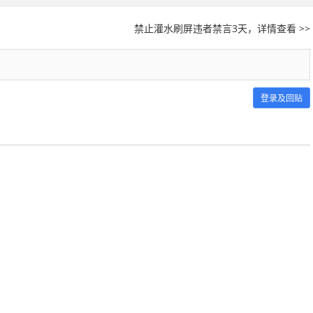
禁止灌水刷屏违者禁言3天，详情查看 >>
登录及回贴