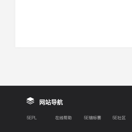
网站导航
5EPL
在线帮助
5E锦标赛
5E社区