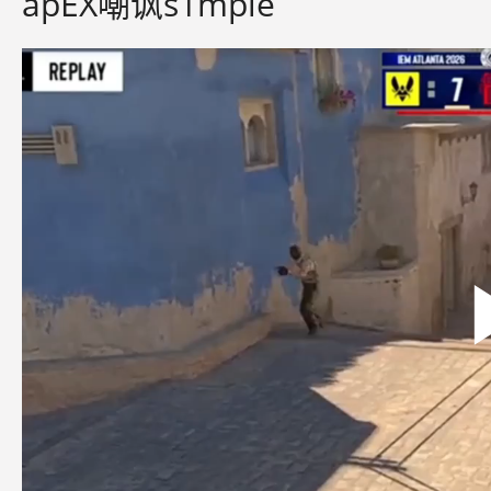
apEX嘲讽s1mple