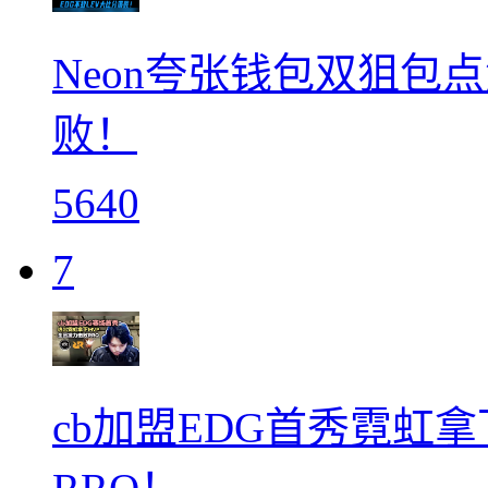
Neon夸张钱包双狙包
败！
5640
7
cb加盟EDG首秀霓虹