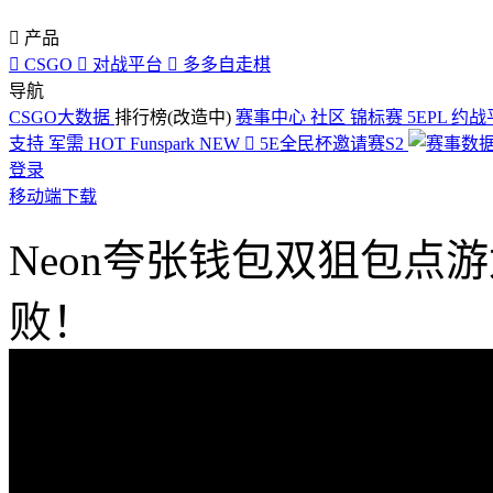

产品

CSGO

对战平台

多多自走棋
导航
CSGO大数据
排行榜(改造中)
赛事中心
社区
锦标赛
5EPL
约战
支持
军需
HOT
Funspark
NEW

5E全民杯邀请赛S2
登录
移动端下载
Neon夸张钱包双狙包点游
败！