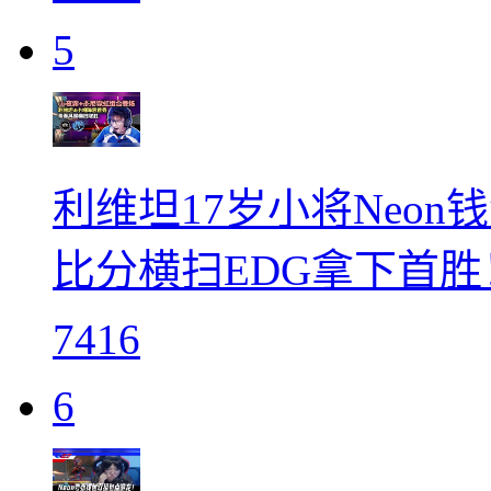
5
利维坦17岁小将Neo
比分横扫EDG拿下首胜
7416
6