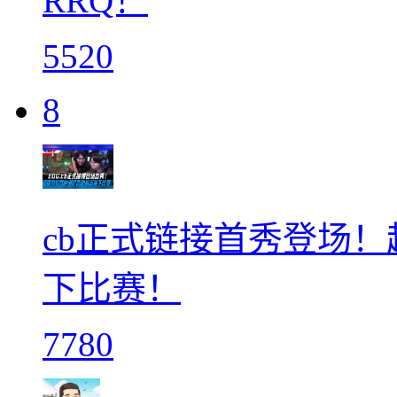
RRQ！
5520
8
cb正式链接首秀登场
下比赛！
7780