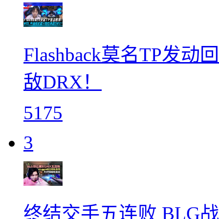
Flashback莫名TP
敌DRX！
5175
3
终结交手五连败 BLG战胜