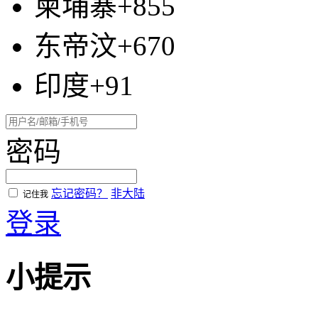
柬埔寨+855
东帝汶+670
印度+91
密码
忘记密码？
非大陆
记住我
登录
小提示