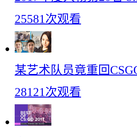
25581次观看
某艺术队员竟重回CSG
28121次观看