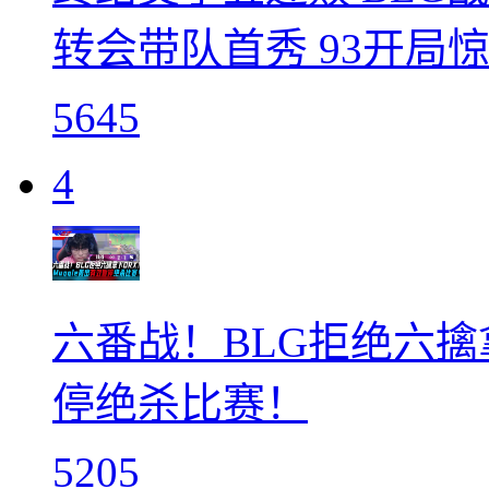
转会带队首秀 93开局
5645
4
六番战！BLG拒绝六擒拿
停绝杀比赛！
5205