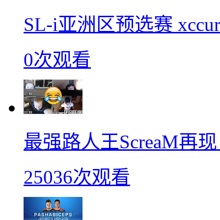
SL-i亚洲区预选赛 xccurat
0次观看
最强路人王ScreaM再
25036次观看