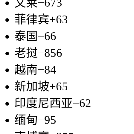
文莱+673
菲律宾+63
泰国+66
老挝+856
越南+84
新加坡+65
印度尼西亚+62
缅甸+95