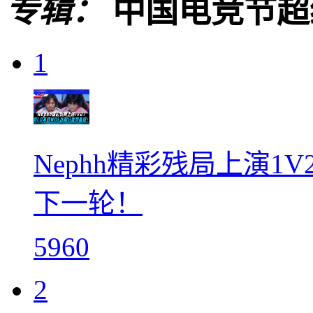
专辑：
中国电竞节超
1
Nephh精彩残局上演1
下一轮！
5960
2