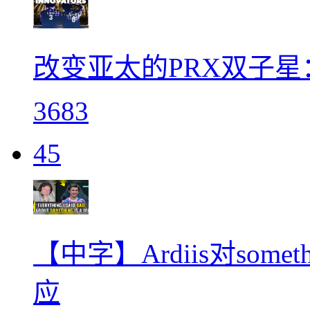
改变亚太的PRX双子星：Ji
3683
45
【中字】Ardiis对so
应