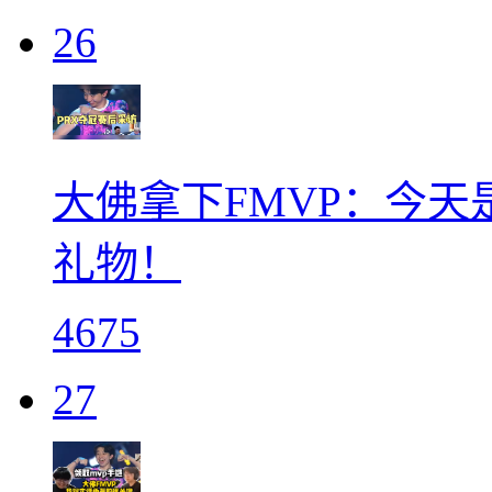
26
大佛拿下FMVP：今
礼物！
4675
27