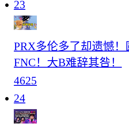
23
PRX多伦多了却遗憾
FNC！大B难辞其咎！
4625
24