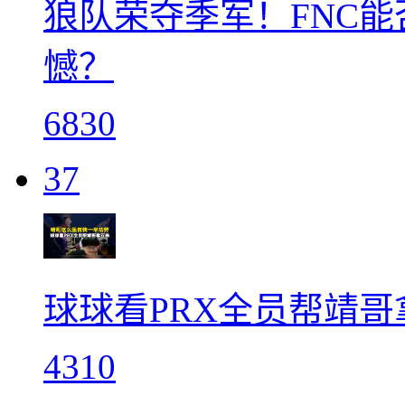
狼队荣夺季军！FNC能
憾？
6830
37
球球看PRX全员帮靖
4310