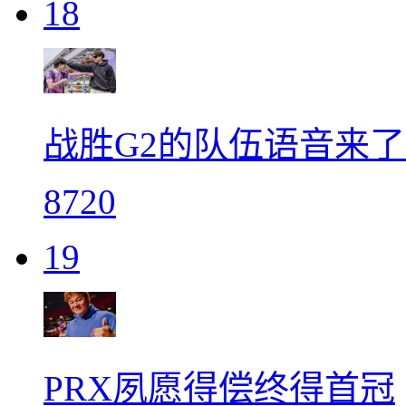
18
战胜G2的队伍语音来
8720
19
PRX夙愿得偿终得首冠