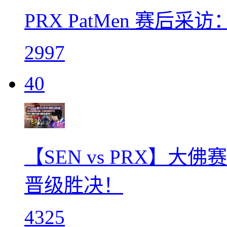
PRX PatMen 赛后
2997
40
【SEN vs PRX】大
晋级胜决！
4325