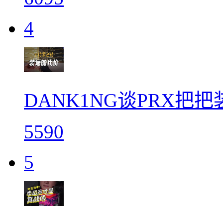
4
DANK1NG谈PRX把
5590
5