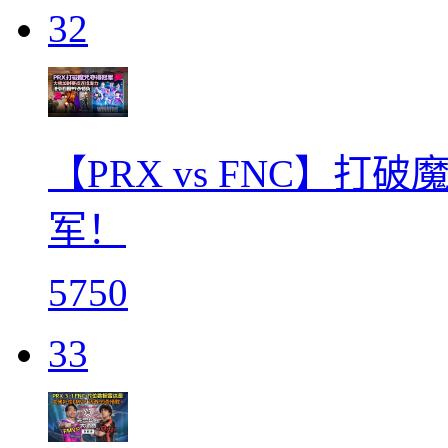
32
【PRX vs FNC】打
军！
5750
33