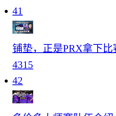
41
铺垫，正是PRX拿下比
4315
42