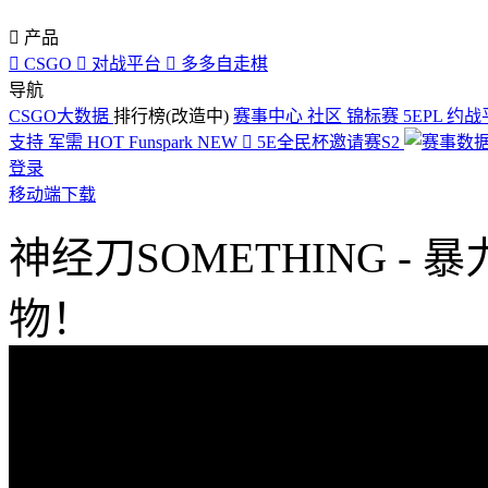

产品

CSGO

对战平台

多多自走棋
导航
CSGO大数据
排行榜(改造中)
赛事中心
社区
锦标赛
5EPL
约战
支持
军需
HOT
Funspark
NEW

5E全民杯邀请赛S2
登录
移动端下载
神经刀SOMETHING 
物！