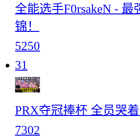
全能选手F0rsakeN 
锦！
5250
31
PRX夺冠捧杯 全员哭
7302