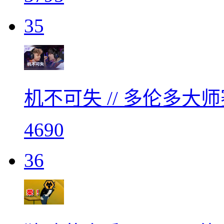
35
机不可失 // 多伦多大
4690
36