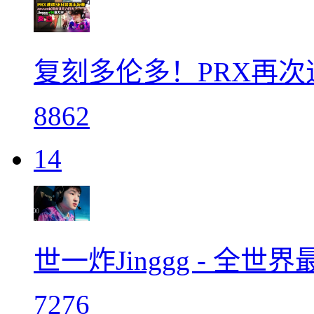
复刻多伦多！PRX再次
8862
14
世一炸Jinggg - 全世
7276