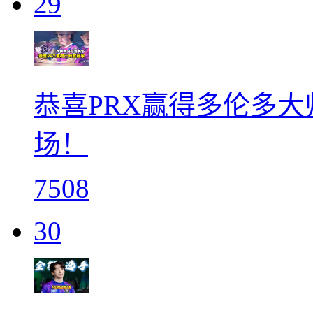
29
恭喜PRX赢得多伦多
场！
7508
30