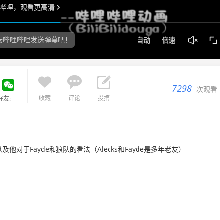



7298
次观看
收藏
评论
投搞
好友:
及他对于Fayde和狼队的看法（Alecks和Fayde是多年老友）