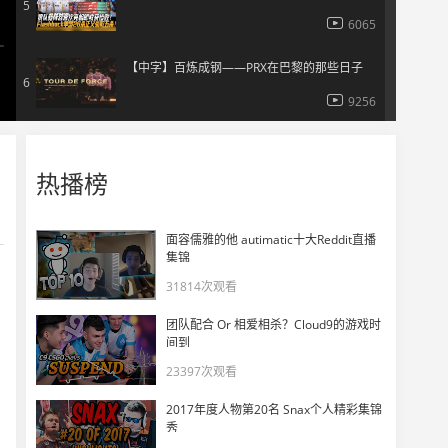
5
6065
【中字】百炼成钢——PRX在巴黎的那些日子
6
9256
2025巴黎冠军赛/多伦多大师赛/第二赛段ACE 精彩合集！
7
热播榜
8520
狼队留一手谈天梯段位：青铜和赋能本质上没区别
8
面容儒雅的他 autimatic十大Reddit直播
5415
集锦
31814次观看
职业选手看新英雄“禁灭”
9
团队配合 Or 相爱相杀？Cloud9的游戏时
6095
间到
23397次观看
DANK1NG谈PRX把把装被翻盘：FNC要夺冠了！
10
2017年度人物第20名 Snax个人精彩集锦
5585
秀