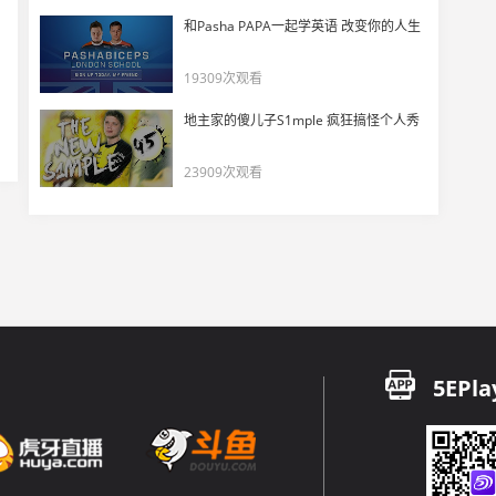
PRX在多伦多的那些日子（夺冠篇）
和Pasha PAPA一起学英语 改变你的人生
17
4275
19309次观看
WOL Lysoar 赛后采访：只要还有一线生机，我们就不会放弃！
地主家的傻儿子S1mple 疯狂搞怪个人秀
18
4555
23909次观看
【掌瓦翻译团】TMV：我求求你了AG，赢FPX吧
19
4420
职业选手Mindfreak - 冷血杀手！稳定的残局收割！
20
4990
来看看Ilya做客评论席以及战胜DFM的赛后采访吧
21
5EPla
3870
【WOL vs XLG】WOL已获三连败目前一胜难求！
22
6388