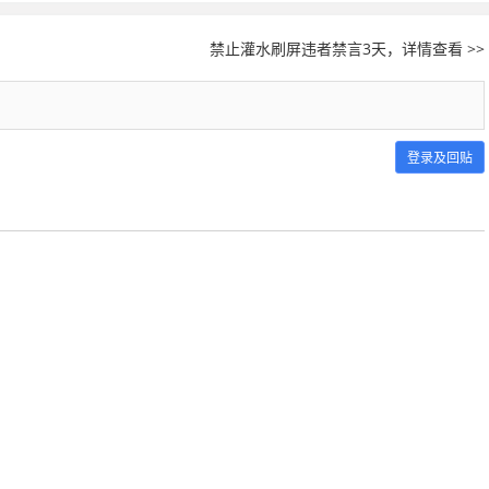
禁止灌水刷屏违者禁言3天，详情查看 >>
登录及回贴