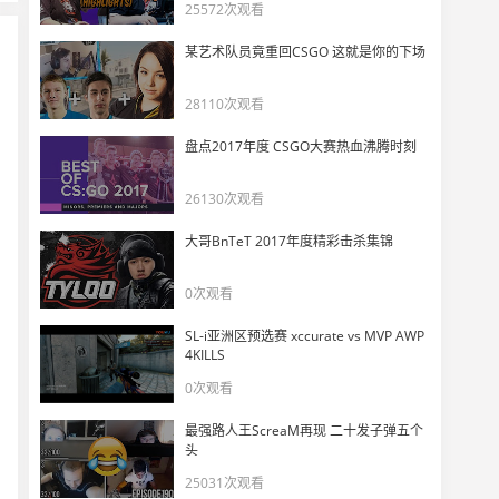
PRX教练alecks谈被翻盘是否低估了对手，直言并没有一些细节没做好！
25572次观看
11
6418
某艺术队员竟重回CSGO 这就是你的下场
mini：很荣幸加入PRX，我负责分析，润东负责把关
28110次观看
12
6552
盘点2017年度 CSGO大赛热血沸腾时刻
XLG Viva 赛后采访：PRX在混战中把握Timing的机会抓得更好一些
13
26130次观看
7550
大哥BnTeT 2017年度精彩击杀集锦
没进世界赛的狼队失败了吗？多伦多之后接了多少代言
14
0次观看
6255
SL-i亚洲区预选赛 xccurate vs MVP AWP
TMV的最后一算：说实话，狼队还有五成进冠军赛
4KILLS
15
6145
0次观看
最强路人王ScreaM再现 二十发子弹五个
EDG和狼队充满希望！FPX、TE惨遭水鬼！
16
头
6494
25031次观看