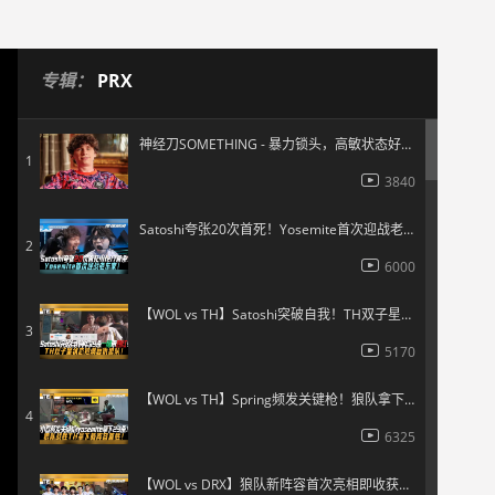
专辑：
PRX
神经刀SOMETHING - 暴力锁头，高敏状态好的代表人物！
1
3840
Satoshi夸张20次首死！Yosemite首次迎战老东家！
2
6000
【WOL vs TH】Satoshi突破自我！TH双子星状态拉满复仇狼队！
3
5170
【WOL vs TH】Spring频发关键枪！狼队拿下新阵容首胜！
4
6325
【WOL vs DRX】狼队新阵容首次亮相即收获惨败！