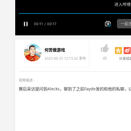

何苦做游戏
(0)
2025-06-25 12:15:32 发布
分享给
视频描述:
赛后采访提问到Alecks，聊到了之前Fayde发的和他的私聊，以