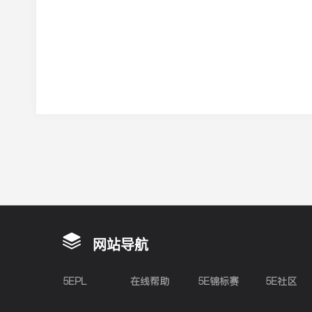
网站导航
5EPL
在线帮助
5E锦标赛
5E社区