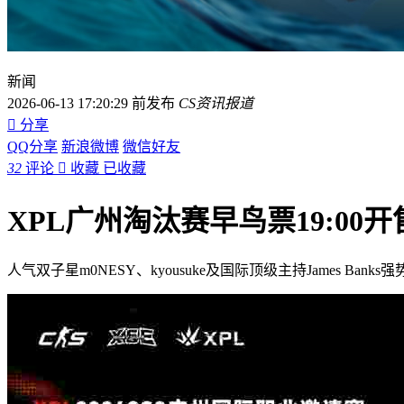
新闻
2026-06-13 17:20:29 前发布
CS资讯报道

分享
QQ分享
新浪微博
微信好友
32
评论

收藏
已收藏
XPL广州淘汰赛早鸟票19:00开
人气双子星m0NESY、kyousuke及国际顶级主持James B