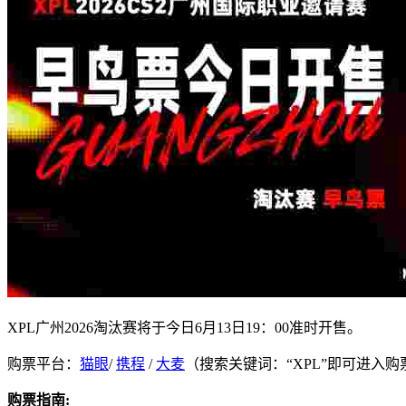
XPL广州2026淘汰赛将于今日6月13日19：00准时开售。
购票平台：
猫眼
/
携程
/
大麦
（搜索关键词：“XPL”即可进入购
购票指南: