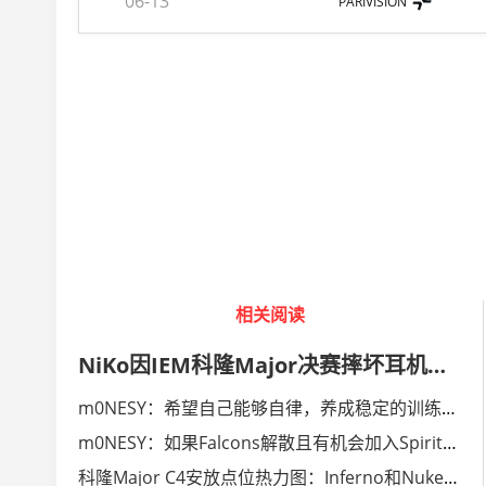
06-13
PARIVISION
相关阅读
NiKo因IEM科隆Major决赛摔坏耳机遭到ESL罚款一千美元
m0NESY：希望自己能够自律，养成稳定的训练习惯
m0NESY：如果Falcons解散且有机会加入Spirit，我会去加盟的
科隆Major C4安放点位热力图：Inferno和Nuke最为多变