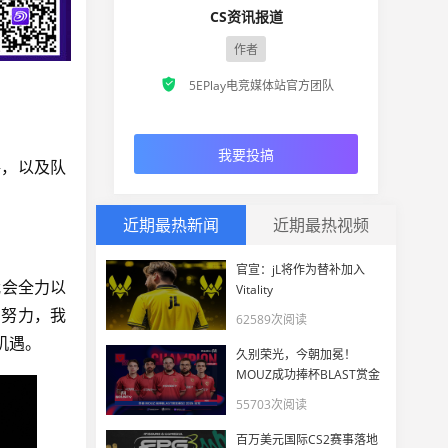
CS资讯报道
作者

5EPlay电竞媒体站官方团队
我要投搞
格，以及队
近期最热新闻
近期最热视频
官宣：jL将作为替补加入
我会全力以
Vitality
实努力，我
62589次阅读
机遇。
久别荣光，今朝加冕！
MOUZ成功捧杯BLAST赏金
赛S2 2026
55703次阅读
百万美元国际CS2赛事落地