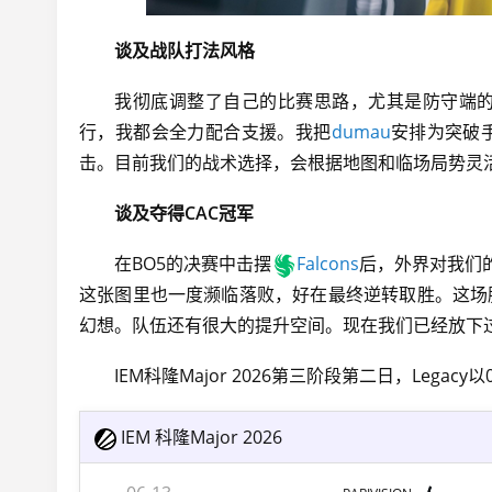
谈及战队打法风格
我彻底调整了自己的比赛思路，尤其是防守端
行，我都会全力配合支援。我把
dumau
安排为突破
击。目前我们的战术选择，会根据地图和临场局势灵
谈及夺得CAC冠军
在BO5的决赛中击摆
Falcons
后，外界对我们的
这张图里也一度濒临落败，好在最终逆转取胜。这场
幻想。队伍还有很大的提升空间。现在我们已经放下
IEM科隆Major 2026
第三阶段第二日，Legacy以0
IEM 科隆Major 2026