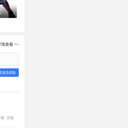
区
SLi S5群星联赛Na`Vi主场夺冠
LGD.SAS 要
情查看 >>
登录及回贴
举报
回复