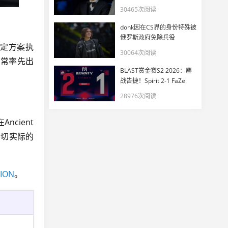
EWC
30465次阅读
donk因在CS界的身份特殊被
俄罗斯政府免除兵役
定方案执
30064次阅读
常常率先出
BLAST赏金赛S2 2026：鏖
战告捷！Spirit 2-1 FaZe
28976次阅读
cient
不切实际的
SION
。