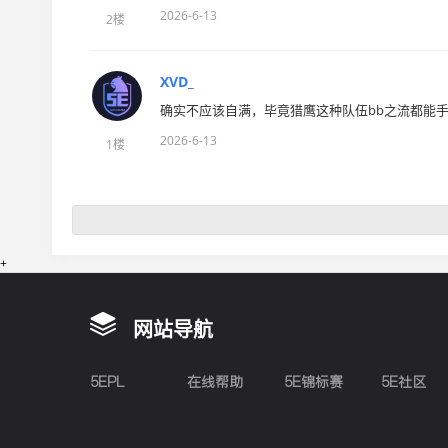
2026-6-13
2楼
XVD_
确实不应该自满，毕竟猎鹰这种队伍bb之流都能
2026-6-13
1楼
+
网站导航
5EPL
在线帮助
5E锦标赛
5E社区