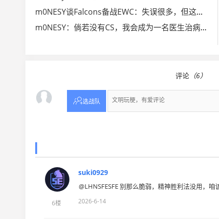
m0NESY谈Falcons备战EWC：失误很多，但这不是坏事
m0NESY：倘若没有CS，我会成为一名医生治病救人
评论
（6）

选战队
suki0929
@LHNSFESFE 别那么脆弱，精神胜利法没用
2026-6-14
6楼