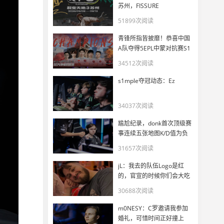
苏州，FISSURE
PLAYGROUND 3正式官宣
51899次阅读
青锋所指皆披靡！恭喜中国
A队夺得5EPL中蒙对抗赛S1
冠军
34512次阅读
s1mple夺冠动态：Ez
34037次阅读
尴尬纪录，donk首次顶级赛
事连续五张地图K/D值为负
31657次阅读
jL：我去的队伍Logo是红
的，官宣的时候你们会大吃
一惊
30688次阅读
m0NESY：C罗邀请我参加
婚礼，可惜时间正好撞上