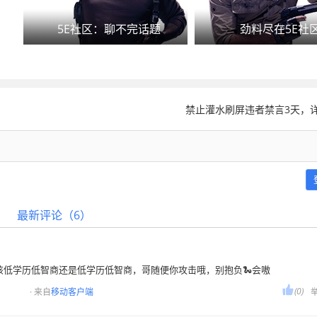
5E社区：聊不完话题
劲料尽在5E社
禁止灌水刷屏违者禁言3天，详
最新评论（6）
，咱该低学历低智商还是低学历低智商，哥随便你攻击哦，别抱负🐍会嗷

(0)
· 来自
移动客户端