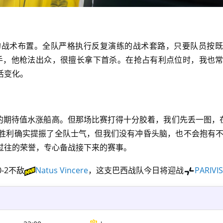
的战术布置。全队严格执行反复演练的战术套路，只要队员按既
手，他枪法出众，很擅长拿下首杀。在抢占有利点位时，我也
活变化。
期待值水涨船高。但那场比赛打得十分胶着，我们先丢一图，在An
胜利确实提振了全队士气，但我们没有冲昏头脑，也不会抱有
过往的荣誉，专心备战接下来的赛事。
-2不敌
Natus Vincere
，这支巴西战队今日将迎战
PARIVI