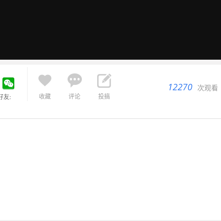



12270
次观看
收藏
评论
投搞
好友: