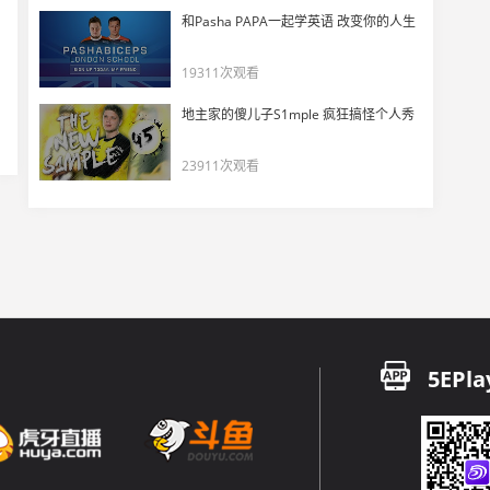
游戏内外都这么准！ScreaM惊呆队友
和Pasha PAPA一起学英语 改变你的人生
17
15324
19311次观看
CS巅峰联赛SK vs Gambit集锦一
地主家的傻儿子S1mple 疯狂搞怪个人秀
18
11361
23911次观看
CS巅峰联赛NiP vs C9集锦一
19
11383
CS巅峰联赛C9 vs OpTic集锦
20
9902
CS巅峰联赛SK vs Gambit集锦二
5EPla
21
10369
CS巅峰联赛C9 vs OpTic集锦三
22
10392