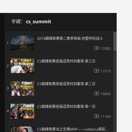
专辑：
cs_summit
2018巅峰联赛第二赛季再临 别墅杯的战斗
1
12880
CS巅峰联赛恶搞逗笑时刻集锦 第三日
2
11019
CS巅峰联赛恶搞逗笑时刻集锦 第二日
3
10866
CS巅峰联赛恶搞逗笑时刻集锦 第一日
4
11184
CS巅峰联赛当之无愧MVP——coldzera精彩集锦