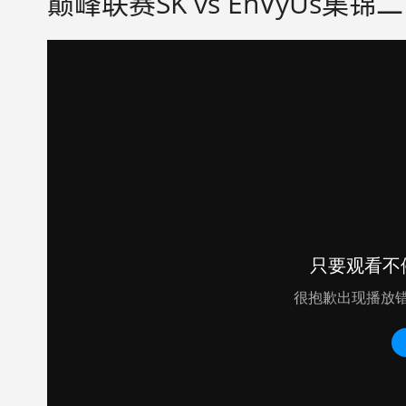
巅峰联赛SK vs EnVyUs集锦二