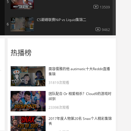
5
13509
CS巅峰联赛NiP vs Liquid集锦二
6
9462
CS巅峰联赛决赛日精彩回顾：SK加冕为王
7
热播榜
13358
CS巅峰联赛趣味镜头：交际花GTR的基情时刻
面容儒雅的他 autimatic十大Reddit直播
8
集锦
12042
31819次观看
跑车沙滩与阳光！EnVyUs的巅峰联赛之旅
9
团队配合 Or 相爱相杀？Cloud9的游戏时
11165
间到
23398次观看
CS巅峰联赛官方回顾电影：最有爱的顶级赛事
10
2017年度人物第20名 Snax个人精彩集锦
12451
秀