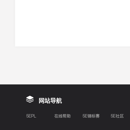
网站导航
5EPL
在线帮助
5E锦标赛
5E社区