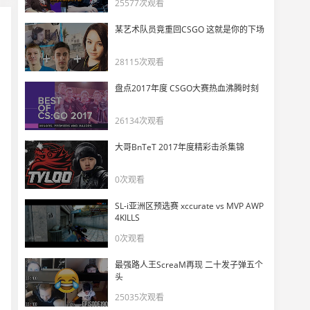
巅峰联赛Gambit vs OpTic集锦@cobblestone
25577次观看
11
12926
某艺术队员竟重回CSGO 这就是你的下场
巅峰联赛Gambit vs OpTic集锦@inferno
28115次观看
12
12705
盘点2017年度 CSGO大赛热血沸腾时刻
巅峰联赛Gambit vs OpTic集锦@mirage
13
26134次观看
10837
大哥BnTeT 2017年度精彩击杀集锦
30分钟回顾巅峰联赛决赛 SK疯狂表现再加冕
14
0次观看
13192
SL-i亚洲区预选赛 xccurate vs MVP AWP
CS巅峰联赛第三日精彩集锦：C9&OpTic火星撞地球
4KILLS
15
0次观看
10562
最强路人王ScreaM再现 二十发子弹五个
CSGO职业圈"唯一男神"——Dosia的魅力
头
16
21189
25035次观看