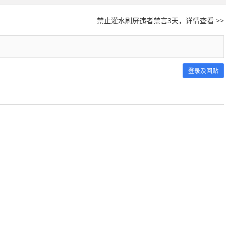
禁止灌水刷屏违者禁言3天，详情查看 >>
登录及回贴