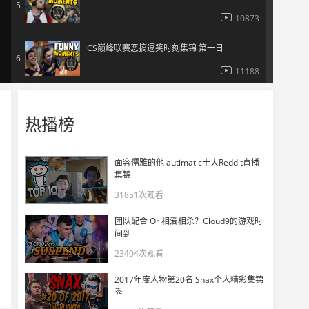
5
10873
CS巅峰联赛恶搞逗笑时刻集锦 第一日
6
11188
CS巅峰联赛当之无愧MVP——coldzera精彩集锦
7
热播榜
13521
CS巅峰联赛NiP vs Liquid集锦二
面容儒雅的他 autimatic十大Reddit直播
8
集锦
9466
31851次观看
CS巅峰联赛决赛日精彩回顾：SK加冕为王
9
团队配合 Or 相爱相杀？Cloud9的游戏时
13372
间到
23404次观看
CS巅峰联赛趣味镜头：交际花GTR的基情时刻
10
2017年度人物第20名 Snax个人精彩集锦
12042
秀