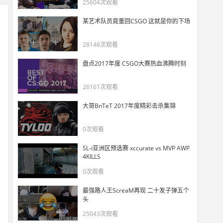
25604次观看
跑车沙滩与阳光！EnVyUs的巅峰联赛之旅
11
11167
某艺术队员竟重回CSGO 这就是你的下场
CS巅峰联赛官方回顾电影：最有爱的顶级赛事
28148次观看
12
12456
盘点2017年度 CSGO大赛热血沸腾时刻
巅峰联赛Gambit vs OpTic集锦@cobblestone
26161次观看
13
12940
大哥BnTeT 2017年度精彩击杀集锦
巅峰联赛Gambit vs OpTic集锦@inferno
14
0次观看
12716
SL-i亚洲区预选赛 xccurate vs MVP AWP
巅峰联赛Gambit vs OpTic集锦@mirage
4KILLS
15
0次观看
10838
最强路人王ScreaM再现 二十发子弹五个
30分钟回顾巅峰联赛决赛 SK疯狂表现再加冕
头
16
13196
25043次观看