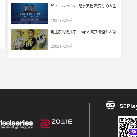
和Pasha PAPA一起学英语 改变你的人生
CS巅峰联赛第三日精彩集锦：C9&OpTic火星撞地球
17
10563
19319次观看
CSGO职业圈"唯一男神"——Dosia的魅力
地主家的傻儿子S1mple 疯狂搞怪个人秀
18
21192
23921次观看
游戏内外都这么准！ScreaM惊呆队友
19
15324
CS巅峰联赛SK vs Gambit集锦一
20
11368
CS巅峰联赛NiP vs C9集锦一
5EPla
21
11384
CS巅峰联赛C9 vs OpTic集锦
22
9902