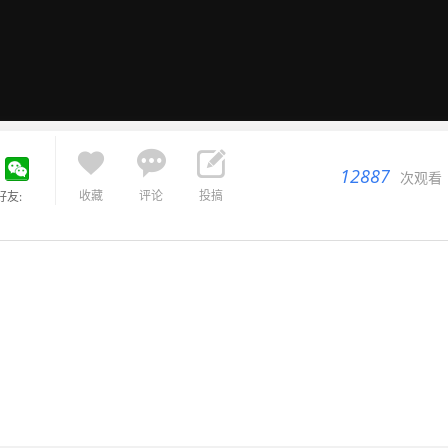



12887
次观看
收藏
评论
投搞
好友: