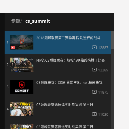
专辑：
cs_summit
2018巅峰联赛第二赛季再临 别墅杯的战斗
1
12887
NiP的CS巅峰联赛：放松与联络感情胜于比赛
2
12289
CS巅峰联赛：CIS新晋霸主Gambit精彩集锦
3
11875
CS巅峰联赛恶搞逗笑时刻集锦 第三日
4
11020
CS巅峰联赛恶搞逗笑时刻集锦 第二日