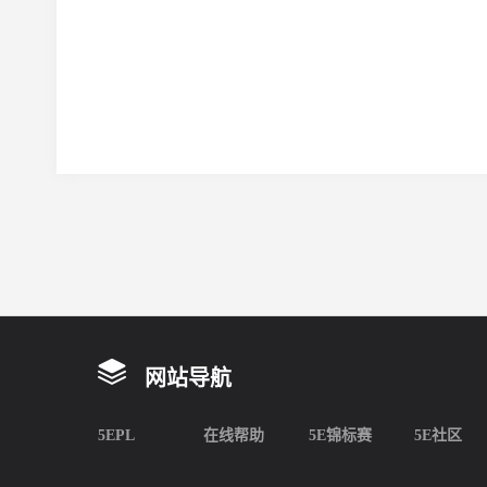
网站导航
5EPL
在线帮助
5E锦标赛
5E社区