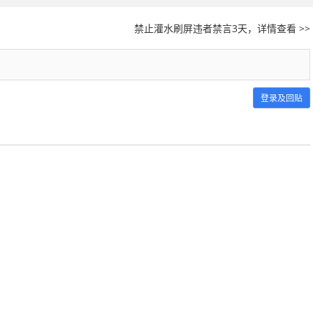
禁止灌水刷屏违者禁言3天，详情查看 >>
登录及回贴