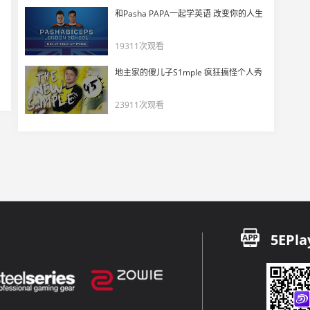
【NAVI vs ENCE】jL手枪局三杀开启图一
和Pasha PAPA一起学英语 改变你的人生
17
7368
19311次观看
jL只想和AleksiB待在一起？小李子接受来自jL的深情告白！
地主家的傻儿子S1mple 疯狂搞怪个人秀
18
18825
23911次观看
s1mple——Major有史以来的最佳选手！
19
26135
B1ad3：电子哥已经比胖球强了，百分百如此
20
27592
少见的电子哥英文采访：npl需争分夺秒地努力
5EPla
21
26241
ESL One科隆集锦 NaVi VS Mouz 图三
22
10865