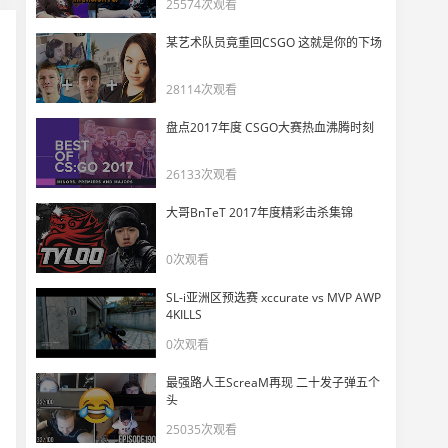
25574次观看
【NAVI vs Vitality】3发子弹也能再秒一人！iM四杀极限发挥离拿下残局仅差一步
11
12314
某艺术队员竟重回CSGO 这就是你的下场
【G2 vs NAVI】关键分拿下！b1t灵性赢下1v2残局
28114次观看
12
12092
盘点2017年度 CSGO大赛热血沸腾时刻
【G2 vs NAVI】小李子双杀偷包逆天1v4残局
13
26133次观看
15119
大哥BnTeT 2017年度精彩击杀集锦
【Cloud9 vs MOUZ】siuhy赛点局警家刀杀P元帅！
14
0次观看
10477
SL-i亚洲区预选赛 xccurate vs MVP AWP
【NAVI vs ENCE】又是顺风开局！iM手枪局USP爆头四杀
4KILLS
15
0次观看
10575
最强路人王ScreaM再现 二十发子弹五个
【NAVI vs ENCE】冷静处理稳定发挥！w0nderful大狙轻松取下1v2残局
头
16
10456
25035次观看