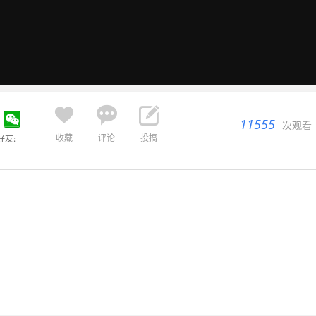



11555
次观看
收藏
评论
投搞
好友: