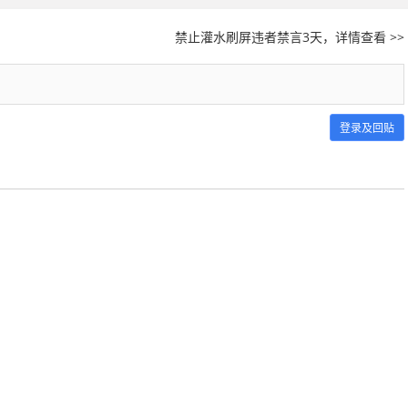
禁止灌水刷屏违者禁言3天，详情查看 >>
登录及回贴