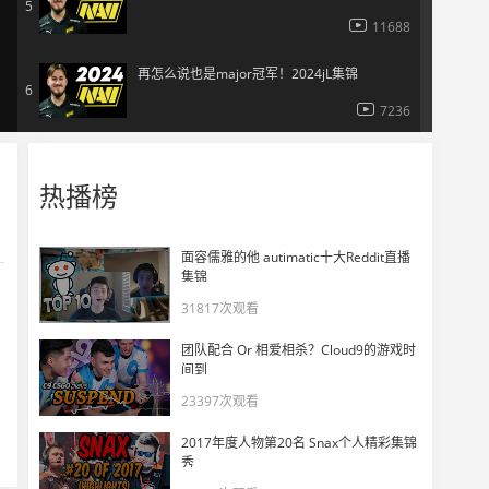
5
11688
再怎么说也是major冠军！2024jL集锦
6
7236
5EPlay现场专访b1t：NaVi每场比赛都在进步
7
热播榜
11081
现场视频：NaVi首轮获胜时刻
面容儒雅的他 autimatic十大Reddit直播
8
集锦
10571
31817次观看
NaVi官推整活视频：s1mple退役演讲
9
团队配合 Or 相爱相杀？Cloud9的游戏时
13946
间到
23397次观看
2023年TOP7 s1mple高光集锦
10
2017年度人物第20名 Snax个人精彩集锦
13826
秀