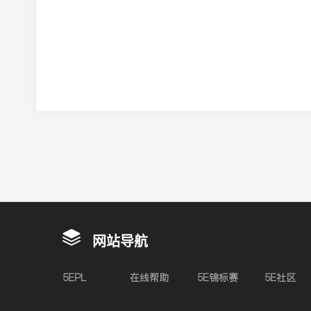
网站导航
5EPL
在线帮助
5E锦标赛
5E社区