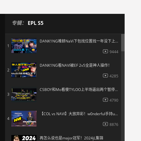
专辑：
EPL S5
DANK1NG难蚌NaVi下包找位置找一年没下上！
1
9444
DANK1NG看NAVI被EF 2v5全是神人操作！
2
4285
CSBOY和Mo看傻TYLOO上半场逼出两个暂停！
3
4790
【COL vs NAVI】大放异彩！w0nderful手持usp精准四杀
4
8876
再怎么说也是major冠军！2024jL集锦