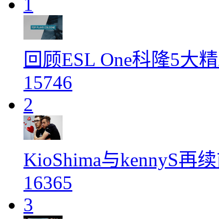
1
回顾ESL One科隆5大
15746
2
KioShima与kenny
16365
3