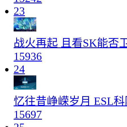
23
战火再起 且看SK能否卫冕
15936
24
忆往昔峥嵘岁月 ESL科
15697