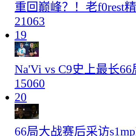
重回巅峰？！老f0res
21063
19
Na'Vi vs C9史上最长
15060
20
66局大战赛后采访s1m