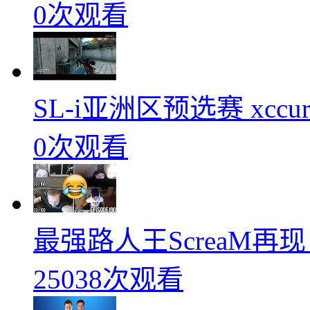
0次观看
SL-i亚洲区预选赛 xccurat
0次观看
最强路人王ScreaM再
25038次观看