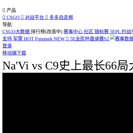

产品

CSGO

对战平台

多多自走棋
导航
CSGO大数据
排行榜(改造中)
赛事中心
社区
锦标赛
5EPL
约战
支持
军需
HOT
Funspark
NEW

5E全民杯邀请赛S2
登录
移动端下载
Na'Vi vs C9史上最长6