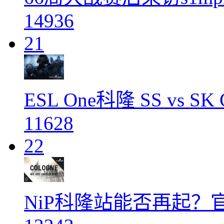
14936
21
ESL One科隆 SS vs S
11628
22
NiP科隆站能否再起？