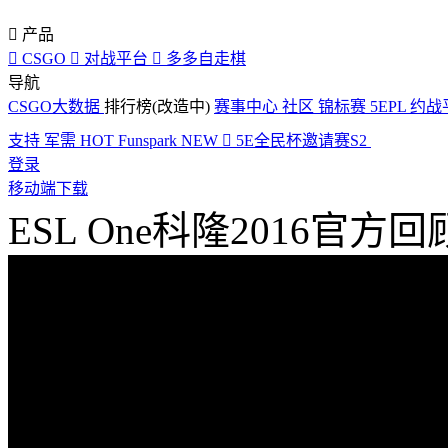

产品

CSGO

对战平台

多多自走棋
导航
CSGO大数据
排行榜(改造中)
赛事中心
社区
锦标赛
5EPL
约战
支持
军需
HOT
Funspark
NEW

5E全民杯邀请赛S2
登录
移动端下载
ESL One科隆2016官方