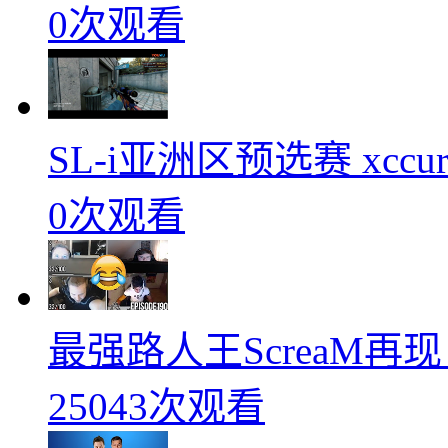
0次观看
SL-i亚洲区预选赛 xccurat
0次观看
最强路人王ScreaM再
25043次观看