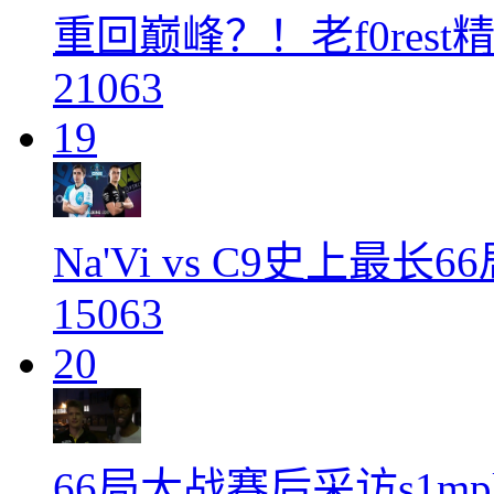
重回巅峰？！老f0res
21063
19
Na'Vi vs C9史上最长
15063
20
66局大战赛后采访s1m