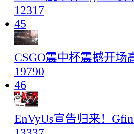
12317
45
CSGO震中杯震撼开场
19790
46
EnVyUs宣告归来！Gfi
13337