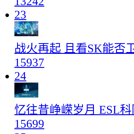
13242
23
战火再起 且看SK能否卫冕
15937
24
忆往昔峥嵘岁月 ESL科
15699